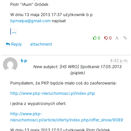
Piotr "rAum" Gródek
W dniu 13 maja 2013 17:37 użytkownik b p 
bpmalpa@gmail.com
 napisał:
...
0
0
Reply
attachment
b p
4:42 p.m.
New subject: [HS WRO] Spotkanie 17.05.2013
(piątek)
Pomyślałem, że PKP będzie miało coś do zaoferowania:
http://www.pkp-nieruchomosci.pl/index.php
i jedna z wypatrzonych ofert:
http://www.pkp-
nieruchomosci.pl/article/oferty/index.php/offer_show/9089
W dniu 13 maja 2013 17:52 użytkownik Piotr Gródek 