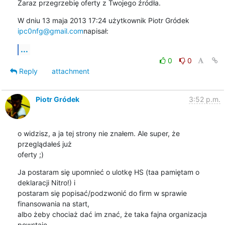
Zaraz przegrzebię oferty z Twojego źródła.
W dniu 13 maja 2013 17:24 użytkownik Piotr Gródek 
ipc0nfg@gmail.com
napisał:
...
0
0
Reply
attachment
Piotr Gródek
3:52 p.m.
o widzisz, a ja tej strony nie znałem. Ale super, że 
przeglądałeś już

oferty ;)
Ja postaram się upomnieć o ulotkę HS (taa pamiętam o 
deklaracji Nitro!) i

postaram się popisać/podzwonić do firm w sprawie 
finansowania na start,

albo żeby chociaż dać im znać, że taka fajna organizacja 
powstaje.