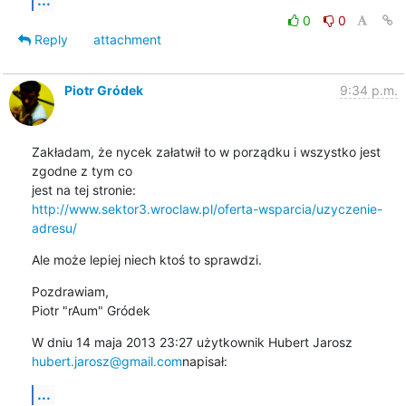
0
0
Reply
attachment
Piotr Gródek
9:34 p.m.
Zakładam, że nycek załatwił to w porządku i wszystko jest 
zgodne z tym co

http://www.sektor3.wroclaw.pl/oferta-wsparcia/uzyczenie-
adresu/
Ale może lepiej niech ktoś to sprawdzi.
Pozdrawiam,

Piotr "rAum" Gródek
hubert.jarosz@gmail.com
napisał:
...