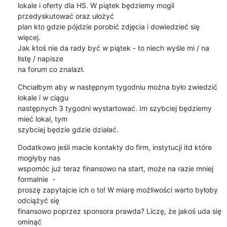
lokale i oferty dla HS. W piątek będziemy mogli 
przedyskutować oraz ułożyć

plan kto gdzie pójdzie porobić zdjęcia i dowiedzieć się 
więcej.

Jak ktoś nie da rady być w piątek - to niech wyśle mi / na 
listę / napisze

na forum co znalazł.
Chciałbym aby w następnym tygodniu można było zwiedzić 
lokale i w ciągu

następnych 3 tygodni wystartować. Im szybciej będziemy 
mieć lokal, tym

szybciej będzie gdzie działać.
Dodatkowo jeśli macie kontakty do firm, instytucji itd które 
mogłyby nas

wspomóc już teraz finansowo na start, może na razie mniej 
formalnie  -

proszę zapytajcie ich o to! W miarę możliwości warto byłoby 
odciążyć się

finansowo poprzez sponsora prawda? Liczę, że jakoś uda się 
ominąć
