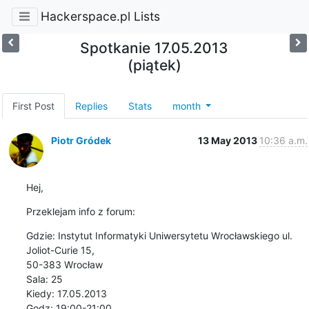
Hackerspace.pl Lists
Spotkanie 17.05.2013
(piątek)
First Post
Replies
Stats
month
Piotr Gródek
13 May 2013
10:36 a.m.
Hej,
Przeklejam info z forum:
Gdzie: Instytut Informatyki Uniwersytetu Wrocławskiego ul. 
Joliot-Curie 15,

50-383 Wrocław

Sala: 25

Kiedy: 17.05.2013

Godz: 19:00-21:00