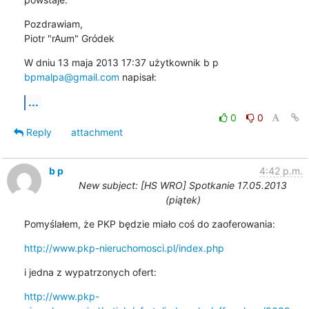
Pozdrawiam,

Piotr "rAum" Gródek
W dniu 13 maja 2013 17:37 użytkownik b p 
bpmalpa@gmail.com
 napisał:
...
0
0
Reply
attachment
b p
4:42 p.m.
New subject: [HS WRO] Spotkanie 17.05.2013
(piątek)
Pomyślałem, że PKP będzie miało coś do zaoferowania:
http://www.pkp-nieruchomosci.pl/index.php
i jedna z wypatrzonych ofert:
http://www.pkp-