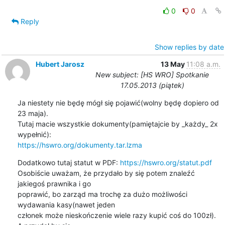
0
0
Reply
Show replies by date
Hubert Jarosz
13 May
11:08 a.m.
New subject: [HS WRO] Spotkanie
17.05.2013 (piątek)
Ja niestety nie będę mógł się pojawić(wolny będę dopiero od 
23 maja).

Tutaj macie wszystkie dokumenty(pamiętajcie by _każdy_ 2x 
https://hswro.org/dokumenty.tar.lzma
Dodatkowo tutaj statut w PDF: 
https://hswro.org/statut.pdf
Osobiście uważam, że przydało by się potem znaleźć 
jakiegoś prawnika i go

poprawić, bo zarząd ma trochę za dużo możliwości 
wydawania kasy(nawet jeden

członek może nieskończenie wiele razy kupić coś do 100zł). 