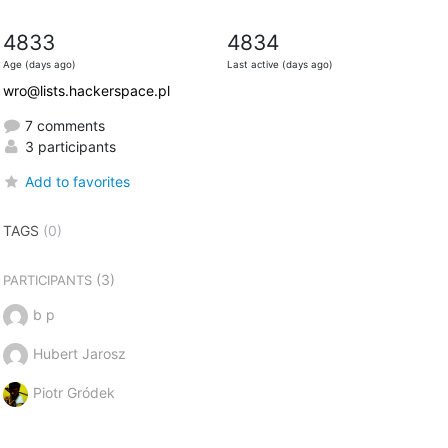
4833
4834
Age (days ago)
Last active (days ago)
wro@lists.hackerspace.pl
7 comments
3 participants
Add to favorites
TAGS
(0)
(3)
PARTICIPANTS
b p
Hubert Jarosz
Piotr Gródek