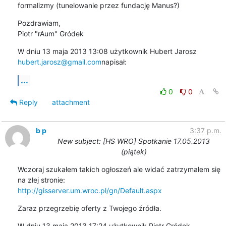
formalizmy (tunelowanie przez fundację Manus?)
Pozdrawiam,

Piotr "rAum" Gródek
hubert.jarosz@gmail.com
napisał:
...
0
0
Reply
attachment
b p
3:37 p.m.
New subject: [HS WRO] Spotkanie 17.05.2013
(piątek)
Wczoraj szukałem takich ogłoszeń ale widać zatrzymałem się 
http://gisserver.um.wroc.pl/gn/Default.aspx
Zaraz przegrzebię oferty z Twojego źródła.
W dniu 13 maja 2013 17:24 użytkownik Piotr Gródek 