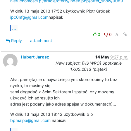
nieruchomosci.pl/article/oferty/index.php/offer_show/9089
W dniu 13 maja 2013 17:52 użytkownik Piotr Gródek 
ipc0nfg@gmail.com
napisał:
...
0
0
Reply
attachment
Hubert Jarosz
14 May
9:27 p.m.
New subject: [HS WRO] Spotkanie
17.05.2013 (piątek)
Aha, pamiętajcie o najważniejszym: skoro robimy to bez 
nycka, to musimy się

sami dogadać z 3cim Sektorem i spytać, czy możemy 
użyczyć ich adresu(to ich

adres jest podany jako adres spejsa w dokumentach)...
W dniu 13 maja 2013 18:42 użytkownik b p 
bpmalpa@gmail.com
 napisał:
...