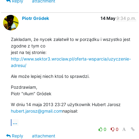
Reply
attachment
Piotr Gródek
14 May
9:34 p.m.
Zakładam, że nycek załatwił to w porządku i wszystko jest 
zgodne z tym co

http://www.sektor3.wroclaw.pl/oferta-wsparcia/uzyczenie-
adresu/
Ale może lepiej niech ktoś to sprawdzi.
Pozdrawiam,

Piotr "rAum" Gródek
hubert.jarosz@gmail.com
napisał:
...
0
0
Reply
attachment