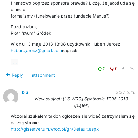
finansowo poprzez sponsora prawda? Liczę, że jakoś uda się 
ominąć

formalizmy (tunelowanie przez fundację Manus?)
Pozdrawiam,

Piotr "rAum" Gródek
hubert.jarosz@gmail.com
napisał:
...
0
0
Reply
attachment
b p
3:37 p.m.
New subject: [HS WRO] Spotkanie 17.05.2013
(piątek)
Wczoraj szukałem takich ogłoszeń ale widać zatrzymałem się 
http://gisserver.um.wroc.pl/gn/Default.aspx