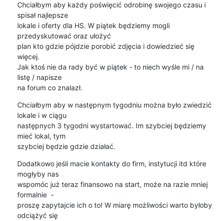
Chciałbym aby każdy poświęcić odrobinę swojego czasu i 
spisał najlepsze

lokale i oferty dla HS. W piątek będziemy mogli 
przedyskutować oraz ułożyć

plan kto gdzie pójdzie porobić zdjęcia i dowiedzieć się 
więcej.

Jak ktoś nie da rady być w piątek - to niech wyśle mi / na 
listę / napisze

na forum co znalazł.
Chciałbym aby w następnym tygodniu można było zwiedzić 
lokale i w ciągu

następnych 3 tygodni wystartować. Im szybciej będziemy 
mieć lokal, tym

szybciej będzie gdzie działać.
Dodatkowo jeśli macie kontakty do firm, instytucji itd które 
mogłyby nas

wspomóc już teraz finansowo na start, może na razie mniej 
formalnie  -

proszę zapytajcie ich o to! W miarę możliwości warto byłoby 
odciążyć się
