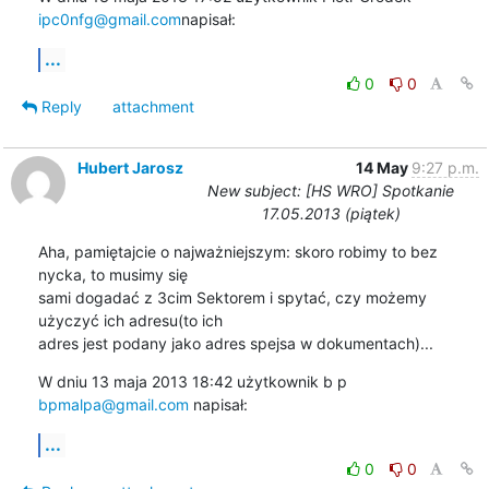
ipc0nfg@gmail.com
napisał:
...
0
0
Reply
attachment
Hubert Jarosz
14 May
9:27 p.m.
New subject: [HS WRO] Spotkanie
17.05.2013 (piątek)
Aha, pamiętajcie o najważniejszym: skoro robimy to bez 
nycka, to musimy się

sami dogadać z 3cim Sektorem i spytać, czy możemy 
użyczyć ich adresu(to ich

adres jest podany jako adres spejsa w dokumentach)...
W dniu 13 maja 2013 18:42 użytkownik b p 
bpmalpa@gmail.com
 napisał:
...
0
0