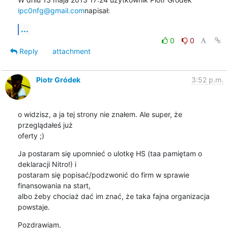
ipc0nfg@gmail.com
napisał:
...
0
0
Reply
attachment
Piotr Gródek
3:52 p.m.
o widzisz, a ja tej strony nie znałem. Ale super, że 
przeglądałeś już

oferty ;)
Ja postaram się upomnieć o ulotkę HS (taa pamiętam o 
deklaracji Nitro!) i

postaram się popisać/podzwonić do firm w sprawie 
finansowania na start,

albo żeby chociaż dać im znać, że taka fajna organizacja 
powstaje.
Pozdrawiam,
