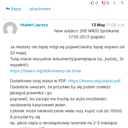
0
0
Reply
attachment
Hubert Jarosz
13 May
11:08 a.m.
New subject: [HS WRO] Spotkanie
17.05.2013 (piątek)
Ja niestety nie będę mógł się pojawić(wolny będę dopiero od 
23 maja).

Tutaj macie wszystkie dokumenty(pamiętajcie by _każdy_ 2x 
https://hswro.org/dokumenty.tar.lzma
Dodatkowo tutaj statut w PDF: 
https://hswro.org/statut.pdf
Osobiście uważam, że przydało by się potem znaleźć 
jakiegoś prawnika i go

poprawić, bo zarząd ma trochę za dużo możliwości 
wydawania kasy(nawet jeden

członek może nieskończenie wiele razy kupić coś do 100zł). 
A przydał by się

np. jakoś zapis o obowiązkowej rezerwie na 2-3 miesiące 