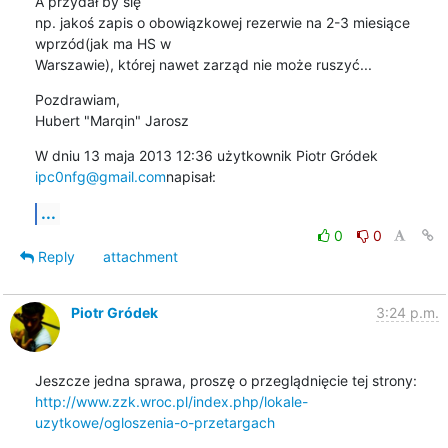
A przydał by się

np. jakoś zapis o obowiązkowej rezerwie na 2-3 miesiące 
wprzód(jak ma HS w

Warszawie), której nawet zarząd nie może ruszyć...
Pozdrawiam,

Hubert "Marqin" Jarosz
W dniu 13 maja 2013 12:36 użytkownik Piotr Gródek 
ipc0nfg@gmail.com
napisał:
...
0
0
Reply
attachment
Piotr Gródek
3:24 p.m.
http://www.zzk.wroc.pl/index.php/lokale-
uzytkowe/ogloszenia-o-przetargach