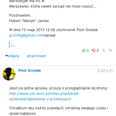
wprzód(jak ma HS w

Warszawie), której nawet zarząd nie może ruszyć...
Pozdrawiam,

Hubert "Marqin" Jarosz
W dniu 13 maja 2013 12:36 użytkownik Piotr Gródek 
ipc0nfg@gmail.com
napisał:
...
0
0
Reply
attachment
Piotr Gródek
3:24 p.m.
http://www.zzk.wroc.pl/index.php/lokale-
uzytkowe/ogloszenia-o-przetargach
Chciałbym aby każdy poświęcić odrobinę swojego czasu i 
spisał najlepsze
