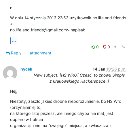
n.
W dniu 14 stycznia 2013 22:53 użytkownik no.life.and.friends 
<

no.life.and.friends@gmail.com> napisał:
...
0
0
Reply
attachment
nycek
14 Jan
10:26 p.m.
New subject: [HS WRO] Cześć, to znowu Simply
z krakowskiego Hackerspace :)
Hej,
Niestety, zaszło jakieś drobne nieporozumienie, bo HS Wro 
(przynajmniej to,

na którego listę piszesz, ale innego chyba nie ma), jest 
dopiero w trakcie

organizacji, i nie ma "swojego" miejsca, a zwłaszcza z 