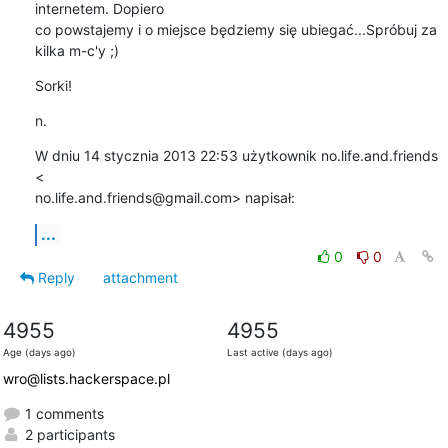
internetem. Dopiero

co powstajemy i o miejsce będziemy się ubiegać...Spróbuj za 
kilka m-c'y ;)
Sorki!
n.
W dniu 14 stycznia 2013 22:53 użytkownik no.life.and.friends 
<

no.life.and.friends@gmail.com> napisał:
...
0
0
Reply
attachment
4955
4955
Age (days ago)
Last active (days ago)
wro@lists.hackerspace.pl
1 comments
2 participants