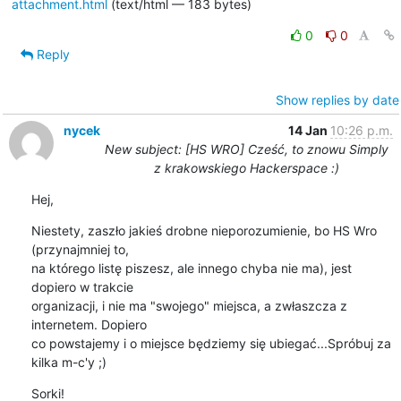
attachment.html
(text/html — 183 bytes)
0
0
Reply
Show replies by date
nycek
14 Jan
10:26 p.m.
New subject: [HS WRO] Cześć, to znowu Simply
z krakowskiego Hackerspace :)
Hej,
Niestety, zaszło jakieś drobne nieporozumienie, bo HS Wro 
(przynajmniej to,

na którego listę piszesz, ale innego chyba nie ma), jest 
dopiero w trakcie

organizacji, i nie ma "swojego" miejsca, a zwłaszcza z 
internetem. Dopiero

co powstajemy i o miejsce będziemy się ubiegać...Spróbuj za 
kilka m-c'y ;)
Sorki!