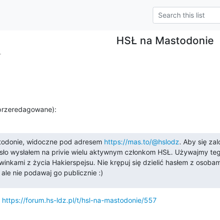
HSŁ na Mastodonie
.
przeredagowane):
todonie, widoczne pod adresem 
https://mas.to/@hslodz
hasło wysłałem na privie wielu aktywnym członkom HSŁ. Używajmy tego
winkami z życia Hakierspejsu. Nie krępuj się dzielić hasłem z osobam
ale nie podawaj go publicznie :)
 
https://forum.hs-ldz.pl/t/hsl-na-mastodonie/557