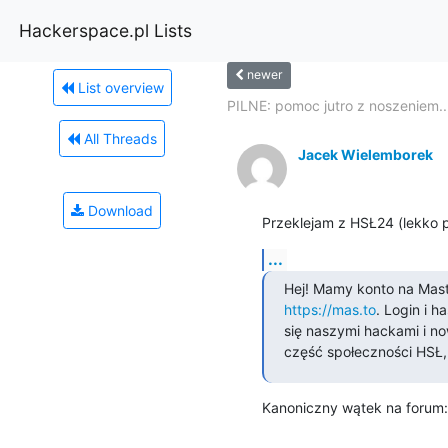
Hackerspace.pl Lists
newer
List overview
PILNE: pomoc jutro z noszeniem..
All Threads
Jacek Wielemborek
Download
Przeklejam z HSŁ24 (lekko 
...
Hej! Mamy konto na Mas
https://mas.to
. Login i 
się naszymi hackami i no
część społeczności HSŁ, 
Kanoniczny wątek na forum: