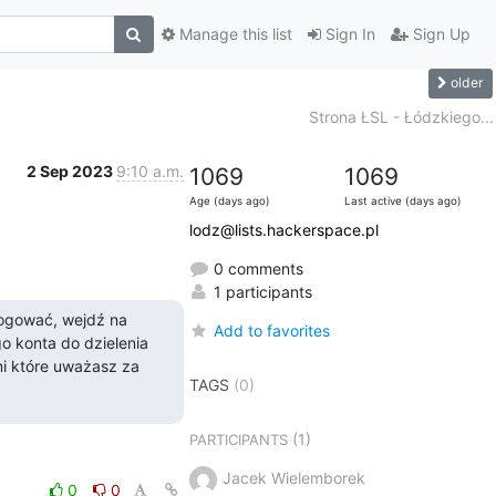
Manage this list
Sign In
Sign Up
older
Strona ŁSL - Łódzkiego...
2 Sep 2023
9:10 a.m.
1069
1069
Age (days ago)
Last active (days ago)
lodz@lists.hackerspace.pl
0 comments
1 participants
. Aby się zalogować, wejdź na 
Add to favorites
 konta do dzielenia 
i które uważasz za 
TAGS
(0)
(1)
PARTICIPANTS
Jacek Wielemborek
0
0