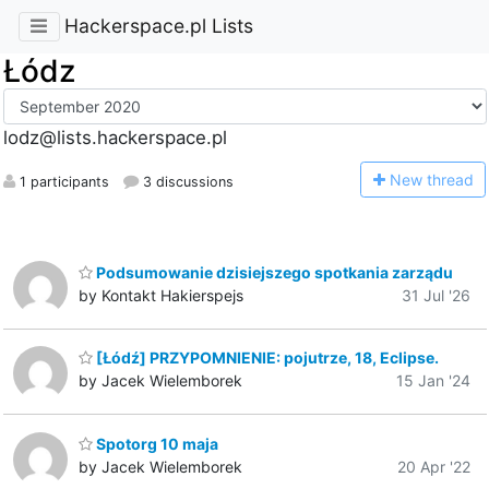
Hackerspace.pl Lists
Łódz
lodz@lists.hackerspace.pl
N
ew thread
1 participants
3 discussions
Podsumowanie dzisiejszego spotkania zarządu
by Kontakt Hakierspejs
31 Jul '26
[Łódź] PRZYPOMNIENIE: pojutrze, 18, Eclipse.
by Jacek Wielemborek
15 Jan '24
Spotorg 10 maja
by Jacek Wielemborek
20 Apr '22