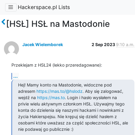
Hackerspace.pl Lists
[HSŁ] HSŁ na Mastodonie
Jacek Wielemborek
2 Sep 2023
9:10 a.m.
Przeklejam z HSŁ24 (lekko przeredagowane):
...
Hej! Mamy konto na Mastodonie, widoczne pod 
adresem 
https://mas.to/@hslodz
. Aby się zalogować, 
wejdź na 
https://mas.to
. Login i hasło wysłałem na 
privie wielu aktywnym członkom HSŁ. Używajmy tego 
konta do dzielenia się naszymi hackami i nowinkami z 
życia Hakierspejsu. Nie krępuj się dzielić hasłem z 
osobami które uważasz za część społeczności HSŁ, ale 
nie podawaj go publicznie :)