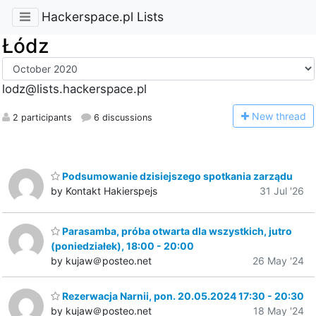
Hackerspace.pl Lists
Łódz
lodz@lists.hackerspace.pl
N
ew thread
2 participants
6 discussions
Podsumowanie dzisiejszego spotkania zarządu
by Kontakt Hakierspejs
31 Jul '26
Parasamba, próba otwarta dla wszystkich, jutro
(poniedziałek), 18:00 - 20:00
by kujaw＠posteo.net
26 May '24
Rezerwacja Narnii, pon. 20.05.2024 17:30 - 20:30
by kujaw＠posteo.net
18 May '24