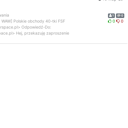
wania
1
0
S WAW] Polskie obchody 40-tki FSF
0
0
kerspace.pl> Odpowiedź-Do:
ace.pl> Hej, przekazuję zaproszenie