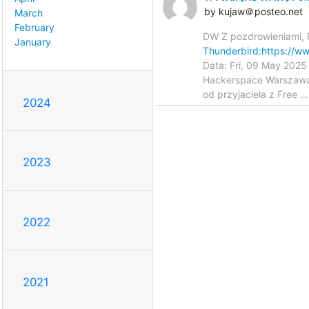
by kujaw＠posteo.net
March
February
DW Z pozdrowieniami, 
January
Thunderbird:https://ww
Data: Fri, 09 May 202
Hackerspace Warszawa 
od przyjaciela z Free
2024
2023
2022
2021