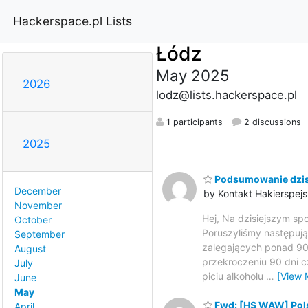
Hackerspace.pl Lists
Łódz
May 2025
2026
lodz@lists.hackerspace.pl
1 participants
2 discussions
2025
Podsumowanie dzisi
December
by Kontakt Hakierspejs
November
Hej, Na dzisiejszym sp
October
Poruszyliśmy następują
September
zalegających ponad 90 
August
przekroczeniu 90 dni c
July
piciu alkoholu
…
[View 
June
May
Fwd: [HS WAW] Pols
April