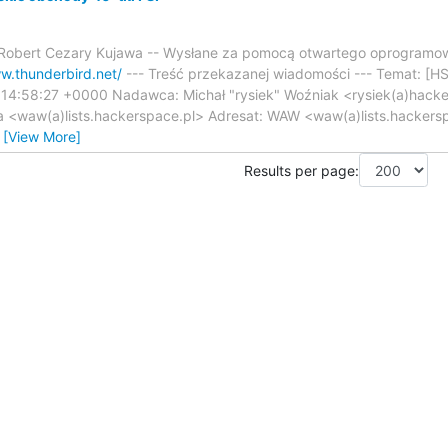
Robert Cezary Kujawa -- Wysłane za pomocą otwartego oprogramo
w.thunderbird.net/
--- Treść przekazanej wiadomości --- Temat: [H
5 14:58:27 +0000 Nadawca: Michał "rysiek" Woźniak <rysiek(a)hac
<waw(a)lists.hackerspace.pl> Adresat: WAW <waw(a)lists.hackersp
…
[View More]
Results per page: