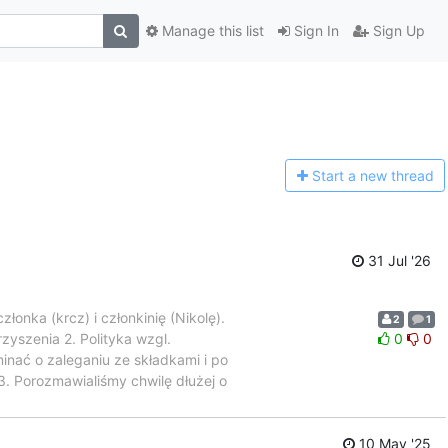
Manage this list
Sign In
Sign Up
Start a n
ew thread
31 Jul '26
onka (krcz) i członkinię (Nikolę).
2
1
zyszenia 2. Polityka wzgl.
0
0
nać o zaleganiu ze składkami i po
3. Porozmawialiśmy chwilę dłużej o
10 May '25