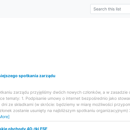
ejszego spotkania zarządu
otkaniu zarządu przyjęliśmy dwóch nowych członków, a w zasadzie czł
ce tematy: 1. Podpisanie umowy o internet bezpośrednio jako stowar
dni ze składkami (w skrócie: będziemy w miarę możliwości przypomi
złonek zostanie usunięty na najbliższym spotkaniu organizacyjnym) 
More]
kie obchody 40-tki FSF