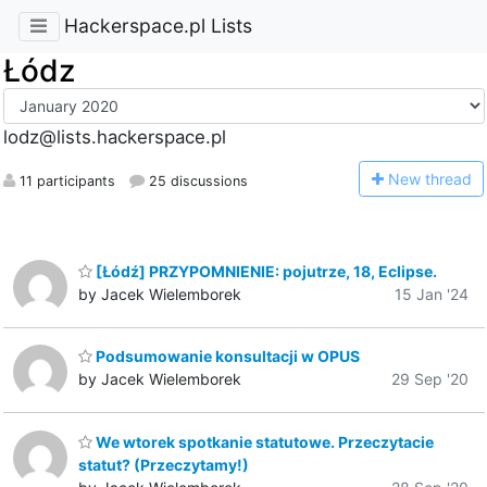
Hackerspace.pl Lists
Łódz
lodz@lists.hackerspace.pl
N
ew thread
11 participants
25 discussions
[Łódź] PRZYPOMNIENIE: pojutrze, 18, Eclipse.
by Jacek Wielemborek
15 Jan '24
Podsumowanie konsultacji w OPUS
by Jacek Wielemborek
29 Sep '20
We wtorek spotkanie statutowe. Przeczytacie
statut? (Przeczytamy!)