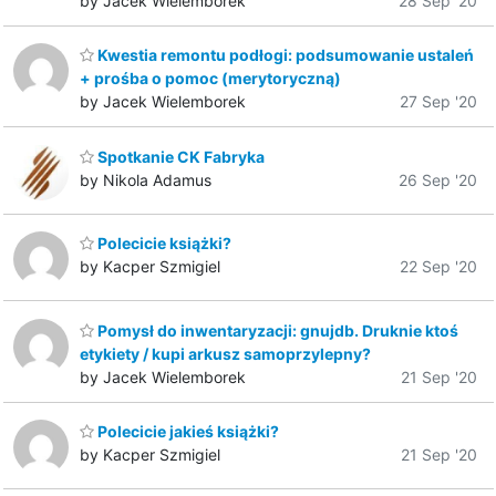
by Jacek Wielemborek
28 Sep '20
Kwestia remontu podłogi: podsumowanie ustaleń
+ prośba o pomoc (merytoryczną)
by Jacek Wielemborek
27 Sep '20
Spotkanie CK Fabryka
by Nikola Adamus
26 Sep '20
Polecicie książki?
by Kacper Szmigiel
22 Sep '20
Pomysł do inwentaryzacji: gnujdb. Druknie ktoś
etykiety / kupi arkusz samoprzylepny?
by Jacek Wielemborek
21 Sep '20
Polecicie jakieś książki?
by Kacper Szmigiel
21 Sep '20