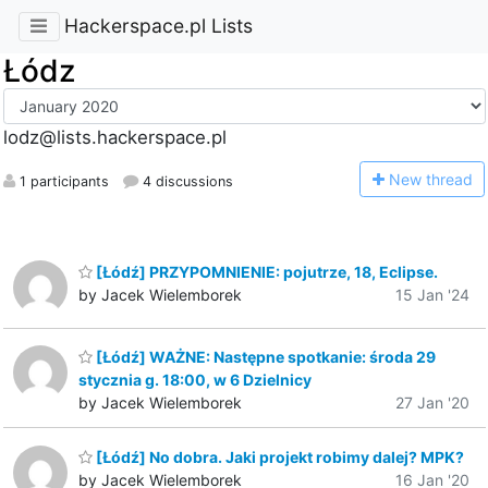
Hackerspace.pl Lists
Łódz
lodz@lists.hackerspace.pl
N
ew thread
1 participants
4 discussions
[Łódź] PRZYPOMNIENIE: pojutrze, 18, Eclipse.
by Jacek Wielemborek
15 Jan '24
[Łódź] WAŻNE: Następne spotkanie: środa 29
stycznia g. 18:00, w 6 Dzielnicy
by Jacek Wielemborek
27 Jan '20
[Łódź] No dobra. Jaki projekt robimy dalej? MPK?
by Jacek Wielemborek
16 Jan '20