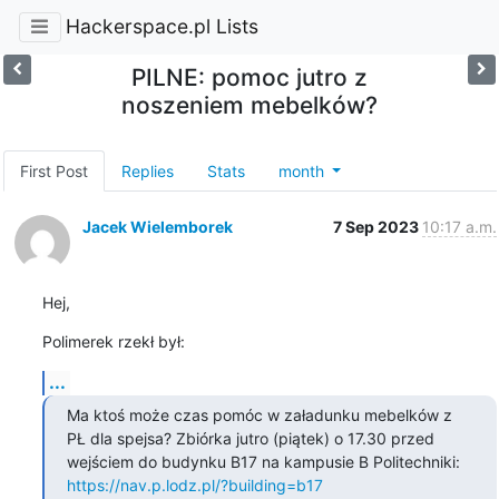
Hackerspace.pl Lists
PILNE: pomoc jutro z
noszeniem mebelków?
First Post
Replies
Stats
month
Jacek Wielemborek
7 Sep 2023
10:17 a.m.
Hej,
Polimerek rzekł był:
...
Ma ktoś może czas pomóc w załadunku mebelków z 
PŁ dla spejsa? Zbiórka jutro (piątek) o 17.30 przed 
wejściem do budynku B17 na kampusie B Politechniki: 
https://nav.p.lodz.pl/?building=b17