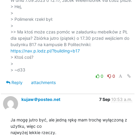
W dniu 7.09.2023 o 12:17, Jacek Wielemborek via Łódz pisze:

> Hej,

>

> Polimerek rzekł był:

>

>> Ma ktoś może czas pomóc w załadunku mebelków z PŁ 
dla spejsa? Zbiórka jutro (piątek) o 17.30 przed wejściem do 
budynku B17 na kampusie B Politechniki: 
https://nav.p.lodz.pl/?building=b17
> Ktoś coś?

>

0
0
Reply
attachments
kujaw＠posteo.net
7 Sep
10:53 a.m.
Ja mogę jutro być, ale jedną rękę mam trochę wyłączoną z 
użytku, więc co 

najwyżej lekkie rzeczy.