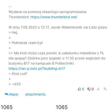
-- 

Wysłane za pomocą otwartego oprogramowania 
Thunderbird: 
https://www.thunderbird.net/
W dniu 7.09.2023 o 12:17, Jacek Wielemborek via Łódz pisze:

> Hej,

>

> Polimerek rzekł był:

>

>> Ma ktoś może czas pomóc w załadunku mebelków z PŁ 
dla spejsa? Zbiórka jutro (piątek) o 17.30 przed wejściem do 
budynku B17 na kampusie B Politechniki: 
https://nav.p.lodz.pl/?building=b17
> Ktoś coś?

>

0
0
Reply
attachments
1065
1065