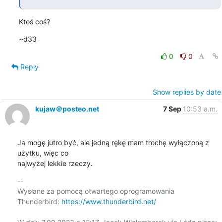
Ktoś coś?
~d33
0
0
Reply
Show replies by date
kujaw＠posteo.net
7 Sep
10:53 a.m.
Ja mogę jutro być, ale jedną rękę mam trochę wyłączoną z 
użytku, więc co 

najwyżej lekkie rzeczy.
-- 

Wysłane za pomocą otwartego oprogramowania 
Thunderbird: 
https://www.thunderbird.net/