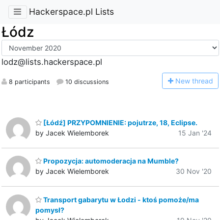
Hackerspace.pl Lists
Łódz
lodz@lists.hackerspace.pl
N
ew thread
8 participants
10 discussions
[Łódź] PRZYPOMNIENIE: pojutrze, 18, Eclipse.
by Jacek Wielemborek
15 Jan '24
Propozycja: automoderacja na Mumble?
by Jacek Wielemborek
30 Nov '20
Transport gabarytu w Łodzi - ktoś pomoże/ma
pomysł?