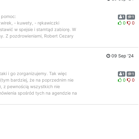
o pomoc:
1
1
żwirek, - kuwety, - rękawiczki
0
0
stawić w spejsie i stamtąd zabiorę. W
ysy. Z pozdrowieniami, Robert Cezary
09 Sep '24
aki i go zorganizujemy. Tak więc
1
1
(tym bardziej, że na poprzednim nie
0
0
), z pewnością wszystkich nie
ówienia spośród tych na agendzie na