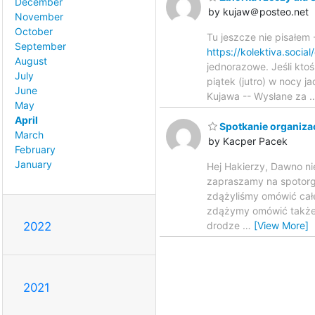
December
by kujaw＠posteo.net
November
October
Tu jeszcze nie pisałem
September
https://kolektiva.soc
August
jednorazowe. Jeśli kto
July
piątek (jutro) w nocy 
June
Kujawa -- Wysłane za
May
April
Spotkanie organiza
March
by Kacper Pacek
February
January
Hej Hakierzy, Dawno ni
zapraszamy na spotorga
zdążyliśmy omówić całe
zdążymy omówić także 
drodze
…
[View More]
2022
2021