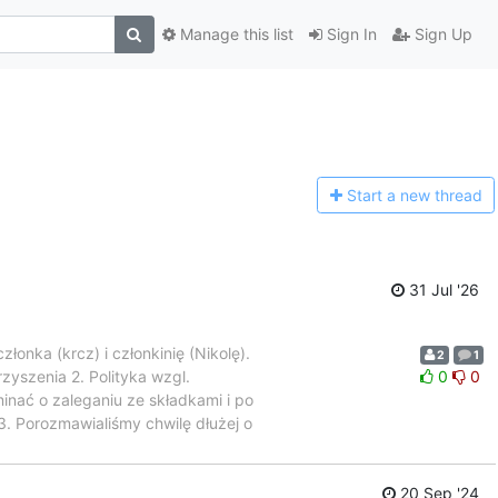
Manage this list
Sign In
Sign Up
Start a n
ew thread
31 Jul '26
onka (krcz) i członkinię (Nikolę).
2
1
zyszenia 2. Polityka wzgl.
0
0
nać o zaleganiu ze składkami i po
3. Porozmawialiśmy chwilę dłużej o
20 Sep '24