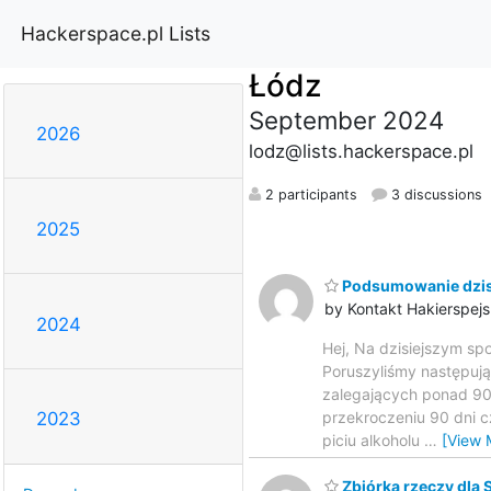
Hackerspace.pl Lists
Łódz
September 2024
2026
lodz@lists.hackerspace.pl
2 participants
3 discussions
2025
Podsumowanie dzisi
by Kontakt Hakierspejs
2024
Hej, Na dzisiejszym sp
Poruszyliśmy następują
zalegających ponad 90 
przekroczeniu 90 dni c
2023
piciu alkoholu
…
[View 
Zbiórka rzeczy dla 