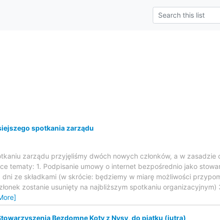
ejszego spotkania zarządu
otkaniu zarządu przyjęliśmy dwóch nowych członków, a w zasadzie czł
ce tematy: 1. Podpisanie umowy o internet bezpośrednio jako stowar
dni ze składkami (w skrócie: będziemy w miarę możliwości przypomi
złonek zostanie usunięty na najbliższym spotkaniu organizacyjnym) 
More]
Stowarzyszenia Bezdomne Koty z Nysy, do piątku (jutra)