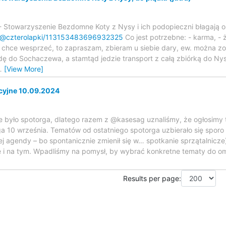
 - Stowarzyszenie Bezdomne Koty z Nysy i ich podopieczni błagają 
ial/@czterolapki/113153483696932325
Co jest potrzebne: - karma, - 
ś chce wesprzeć, to zapraszam, zbieram u siebie dary, ew. można zo
jadę do Sochaczewa, a stamtąd jedzie transport z całą zbiórką do N
…
[View More]
cyjne 10.09.2024
e było spotorga, dlatego razem z @kasesag uznaliśmy, że ogłosimy t
 10 września. Tematów od ostatniego spotorga uzbierało się sporo 
j agendy – bo spontanicznie zmienił się w… spotkanie sprzątalnicze
i na tym. Wpadliśmy na pomysł, by wybrać konkretne tematy do om
Results per page: