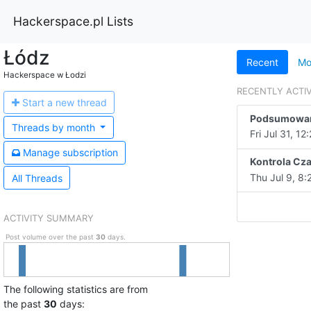
Hackerspace.pl Lists
Łódz
Recent
Mo
Hackerspace w Łodzi
RECENTLY ACTI
Start a n
ew thread
Podsumowani
Threads by
month
Fri Jul 31, 12
Manage s
ubscription
Thu Jul 9, 8:
All Threads
ACTIVITY SUMMARY
Post volume over the past
30
days.
The following statistics are from
the past
30
days: