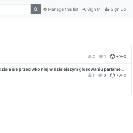
Manage this list
Sign In
Sign Up
2
1
+0/-0
Kontrola Czatów 1.0 została przyjęta, mimo że większość głosujących opowiedziała się przeciwko niej w dzisiejszym głosowaniu parlamentu UE
1
0
+0/-0