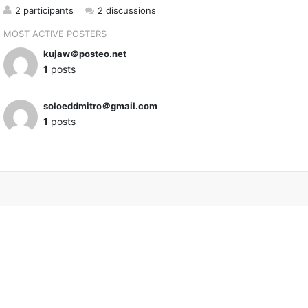
2 participants
2 discussions
MOST ACTIVE POSTERS
kujaw＠posteo.net
1
posts
soloeddmitro＠gmail.com
1
posts