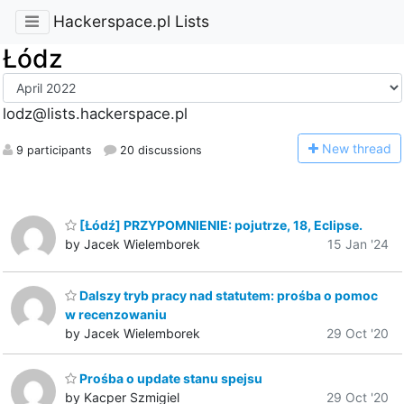
Hackerspace.pl Lists
Łódz
lodz@lists.hackerspace.pl
N
ew thread
9 participants
20 discussions
[Łódź] PRZYPOMNIENIE: pojutrze, 18, Eclipse.
by Jacek Wielemborek
15 Jan '24
Dalszy tryb pracy nad statutem: prośba o pomoc
w recenzowaniu
by Jacek Wielemborek
29 Oct '20
Prośba o update stanu spejsu
by Kacper Szmigiel
29 Oct '20