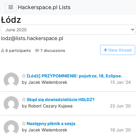
Hackerspace.pl Lists
Łódz
lodz@lists.hackerspace.pl
N
ew thread
6 participants
7 discussions
[Łódź] PRZYPOMNIENIE: pojutrze, 18, Eclipse.
by Jacek Wielemborek
15 Jan '24
Skąd się dowiedzieliście HSŁDZ?
by Robert Cezary Kujawa
23 Jun '20
Następny piknik a sesja
by Jacek Wielemborek
19 Jun '20