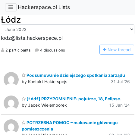
Hackerspace.pl Lists
Łódz
lodz@lists.hackerspace.pl
N
ew thread
2 participants
4 discussions
Podsumowanie dzisiejszego spotkania zarządu
by Kontakt Hakierspejs
31 Jul '26
[Łódź] PRZYPOMNIENIE: pojutrze, 18, Eclipse.
by Jacek Wielemborek
15 Jan '24
POTRZEBNA POMOC – malowanie głównego
pomieszczenia