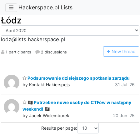
Hackerspace.pl Lists
Łódz
lodz@lists.hackerspace.pl
N
ew thread
1 participants
2 discussions
Podsumowanie dzisiejszego spotkania zarządu
by Kontakt Hakierspejs
31 Jul '26
🏴‍☠️ Potrzebne nowe osoby do CTFów w następny
weekend! 🏴‍☠️
by Jacek Wielemborek
20 Jun '25
Results per page: