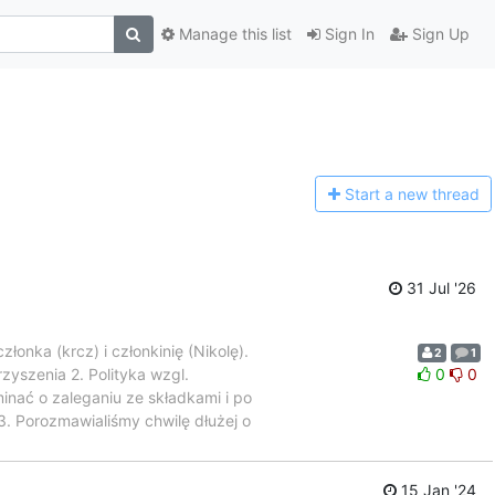
Manage this list
Sign In
Sign Up
Start a n
ew thread
31 Jul '26
onka (krcz) i członkinię (Nikolę).
2
1
zyszenia 2. Polityka wzgl.
0
0
nać o zaleganiu ze składkami i po
3. Porozmawialiśmy chwilę dłużej o
15 Jan '24