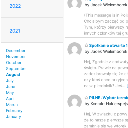
by Jacek Wielemborek
2022
(This message is in Poli
Chciałbym zacząć od po
Tym, którzy pierwszy ra
2021
innych członków tej gru
Spotkanie otwarte 1
December
by Jacek Wielemborek
November
Hej, Zgodnie z codwut
October
święto. Prawie na pewn
September
zadeklarowały się że c
August
czy ktoś chce przyjec
July
nasz pierdolnik? Jeś
…
June
May
PILNE: Wybór termi
April
by Kontakt Hakierspejs
March
February
Hej, W związku z powy
January
że to nasze pierwsze sp
zamknie się we wtorek