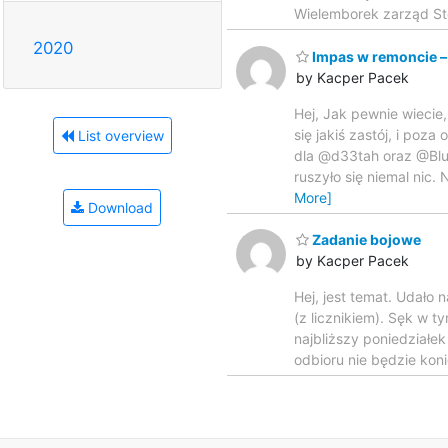
Wielemborek zarząd St
2020
Impas w remoncie –
by Kacper Pacek
Hej, Jak pewnie wiecie
się jakiś zastój, i po
List overview
dla @d33tah oraz @BluR
ruszyło się niemal nic
More]
Download
Zadanie bojowe
by Kacper Pacek
Hej, jest temat. Udało
(z licznikiem). Sęk w 
najbliższy poniedziałek
odbioru nie będzie koni