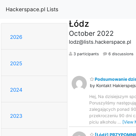
Hackerspace.pl Lists
Łódz
October 2022
2026
lodz@lists.hackerspace.pl
3 participants
6 discussions
2025
Podsumowanie dzisi
by Kontakt Hakierspejs
2024
Hej, Na dzisiejszym sp
Poruszyliśmy następują
zalegających ponad 90 
przekroczeniu 90 dni c
2023
piciu alkoholu
…
[View 
[Łódź] PRZYPOMNIENI