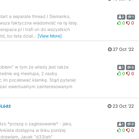
 start a separate thread.) Siemanko,
2
1
rwsza faktyczna wiadomość na tę listę.
0
0
erspace.pl i trafi on do wszystkich
d, bo lista dział
…
[View More]
27 Oct '22
oblem" w tym że wtedy jest także
1
0
cześnie wg meetupa, 2 osoby
0
0
ąc im pocałować klamkę. Stąd pytanie:
kazać ewentualnym zainteresowanym
 Łódź
23 Oct '22
o *proszę o zagłosowanie* - jako,
1
0
Ankieta dostępna w linku poniżej
0
0
drawiam, Jacek "d33tah"