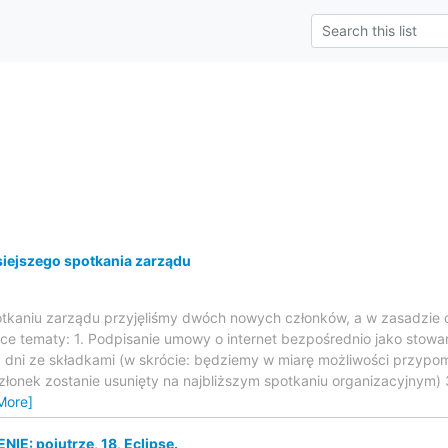
ejszego spotkania zarządu
otkaniu zarządu przyjęliśmy dwóch nowych członków, a w zasadzie czł
ce tematy: 1. Podpisanie umowy o internet bezpośrednio jako stowar
dni ze składkami (w skrócie: będziemy w miarę możliwości przypomi
złonek zostanie usunięty na najbliższym spotkaniu organizacyjnym) 
More]
E: pojutrze, 18, Eclipse.