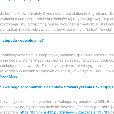
sh. Let me know privately if you need a translation to English and I'll
witania dwudziestu (póki co) członków tej listy mailingowej. To pie
z używają listy, przypomnę reguły: wysyłasz list na lodz(a)lists.hack
py. Unikaj niekonstruktywnych odpowiedzi w stylu "ja też", "dzięki" it
 listopada - odwołujemy?
ygodniowym rytmem, 1 listopada wypadałoby spotkanie otwarte. "Pr
o nie będę w stanie wtedy przyjechać do spejsu i otworzyć. Jedno
hętnie by do nas wpadły. Fajnie byłoby nie tracić wiarygodności daj
hać w dzień Wszystkich Świętych do spejsu, otworzyć o 19:00 i po
[View More]
nu walnego zgromadzenia członków Stowarzyszenia Hakierspejs
ższym ogłaszam ankietę na termin walnego zgromadzenia HSŁ. Bardz
otkanie walne, będzie ono dość historyczne! [image: :slight_smile:] 
 wieczorem:
https://forum.hs-ldz.pl/t/zmiany-w-zarzadzie/493/8
Poz