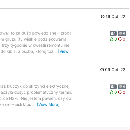
16 Oct '22
rwa" to za dużo powiedziane – zrobił
1
0
em gruzu (tu wielkie podziękowania
0
0
trzy tygodnie w kwestii remontu nie
o kibla, a osoba, której toż
…
[View
09 Oct '22
raz kluczyk do skrzynki elektrycznej
1
0
yznaczyła dosyć problematyczny termin:
0
0
olice HS-u. Nie jestem pewien, czy do
 nie – jeśli ktoś
…
[View More]