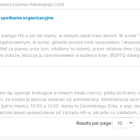
owarzyszenia Hakierspejs Łódź
 spotkanie organizacyjne
, starego HS-u już nie mamy, w nowym nadal trwa remont. W sumie "t
za organizowanym, w sumie, głównie przeze mnie osuszaniem, i wywoz
af za pomoc przy tym, robiliśmy to razem), przez ostatnie dwa czy 
. No dobrze, jeszcze ja zamontowałem w łazience kran, @SP7Q deskę d
 nam się ogarnąć brakujące w nowym lokalu rzeczy: pilota do bramy o
tym, że trzeba je jeszcze odebrać od administracji. Administracja w
 (jutro) miedzy 10:00 a 12:00. Adres to Żeromskiego 9/4a, a więc ok
eczne jakieś upoważnienie od zarządu HS-u, ale póki co zakładam, że
Results per page: