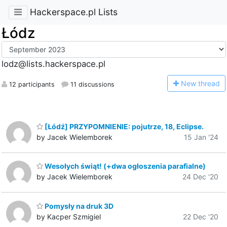
Hackerspace.pl Lists
Łódz
lodz@lists.hackerspace.pl
N
ew thread
12 participants
11 discussions
[Łódź] PRZYPOMNIENIE: pojutrze, 18, Eclipse.
by Jacek Wielemborek
15 Jan '24
Wesołych świąt! (+dwa ogłoszenia parafialne)
by Jacek Wielemborek
24 Dec '20
Pomysły na druk 3D
by Kacper Szmigiel
22 Dec '20