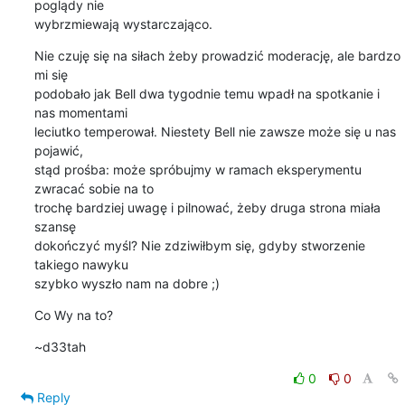
poglądy nie

wybrzmiewają wystarczająco.
Nie czuję się na siłach żeby prowadzić moderację, ale bardzo 
mi się

podobało jak Bell dwa tygodnie temu wpadł na spotkanie i 
nas momentami

leciutko temperował. Niestety Bell nie zawsze może się u nas 
pojawić,

stąd prośba: może spróbujmy w ramach eksperymentu 
zwracać sobie na to

trochę bardziej uwagę i pilnować, żeby druga strona miała 
szansę

dokończyć myśl? Nie zdziwiłbym się, gdyby stworzenie 
takiego nawyku

szybko wyszło nam na dobre ;)
Co Wy na to?
~d33tah
0
0
Reply