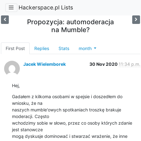
Hackerspace.pl Lists
Propozycja: automoderacja
na Mumble?
First Post
Replies
Stats
month
Jacek Wielemborek
30 Nov 2020
11:34 p.m.
Hej,
Gadałem z kilkoma osobami w spejsie i doszedłem do 
wniosku, że na

naszych mumble'owych spotkaniach troszkę brakuje 
moderacji. Często

wchodzimy sobie w słowo, przez co osoby których zdanie 
jest stanowcze

mogą dyskusje dominować i stwarzać wrażenie, że inne 