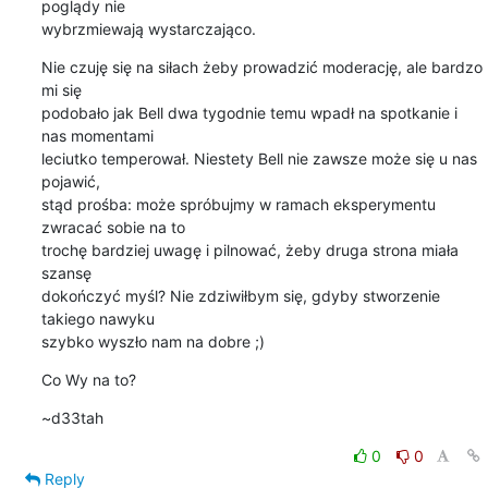
poglądy nie

wybrzmiewają wystarczająco.
Nie czuję się na siłach żeby prowadzić moderację, ale bardzo 
mi się

podobało jak Bell dwa tygodnie temu wpadł na spotkanie i 
nas momentami

leciutko temperował. Niestety Bell nie zawsze może się u nas 
pojawić,

stąd prośba: może spróbujmy w ramach eksperymentu 
zwracać sobie na to

trochę bardziej uwagę i pilnować, żeby druga strona miała 
szansę

dokończyć myśl? Nie zdziwiłbym się, gdyby stworzenie 
takiego nawyku

szybko wyszło nam na dobre ;)
Co Wy na to?
~d33tah
0
0
Reply