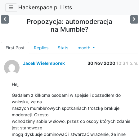
Hackerspace.pl Lists
Propozycja: automoderacja
na Mumble?
First Post
Replies
Stats
month
Jacek Wielemborek
30 Nov 2020
10:34 p.m.
Hej,
Gadałem z kilkoma osobami w spejsie i doszedłem do 
wniosku, że na

naszych mumble'owych spotkaniach troszkę brakuje 
moderacji. Często

wchodzimy sobie w słowo, przez co osoby których zdanie 
jest stanowcze

mogą dyskusje dominować i stwarzać wrażenie, że inne 