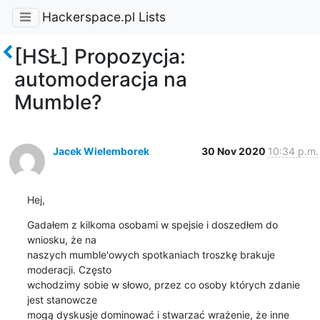
Hackerspace.pl Lists
[HSŁ] Propozycja:
automoderacja na
Mumble?
Jacek Wielemborek
30 Nov 2020
10:34 p.m.
Hej,
Gadałem z kilkoma osobami w spejsie i doszedłem do 
wniosku, że na

naszych mumble'owych spotkaniach troszkę brakuje 
moderacji. Często

wchodzimy sobie w słowo, przez co osoby których zdanie 
jest stanowcze

mogą dyskusje dominować i stwarzać wrażenie, że inne 