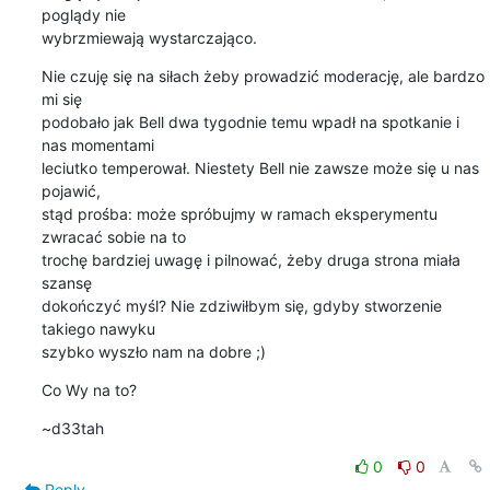
poglądy nie

wybrzmiewają wystarczająco.
Nie czuję się na siłach żeby prowadzić moderację, ale bardzo 
mi się

podobało jak Bell dwa tygodnie temu wpadł na spotkanie i 
nas momentami

leciutko temperował. Niestety Bell nie zawsze może się u nas 
pojawić,

stąd prośba: może spróbujmy w ramach eksperymentu 
zwracać sobie na to

trochę bardziej uwagę i pilnować, żeby druga strona miała 
szansę

dokończyć myśl? Nie zdziwiłbym się, gdyby stworzenie 
takiego nawyku

szybko wyszło nam na dobre ;)
Co Wy na to?
~d33tah
0
0
Reply