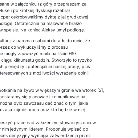
sane w załączniku (z góry przepraszam za

uke i po krótkiej dyskusji rozebrał

acper oskrobywaliśmy dyktę z jej grudkowej

odłogę. Ostatecznie na malowanie brakło

w spejsie. Na koniec Aleksy umył podłogę.
ltacji z paroma osobami dotarło do mnie, że

przez co wykluczyliśmy z procesu

e mogły zauważyć maila na liście HSŁ

iągu kilkunastu godzin. Stworzyło to ryzyko

pieniędzy i potencjalnie naszej pracy, plus

teresowanych z możliwości wyrażenia opinii.

otkania na żywo w większym gronie we wtorek [2],

postaramy się planować i komunikować na

 można było zawczasu dać znać o tym, jakie

czasu zajmie praca oraz kto będzie w niej

eszyć prace nad założeniem stowarzyszenia w

 nim jedynym liderem. Proponuję wpisać do

roces decyzyjny wymaga zatwierdzenia przez
