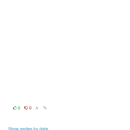
0
0
Show replies by date