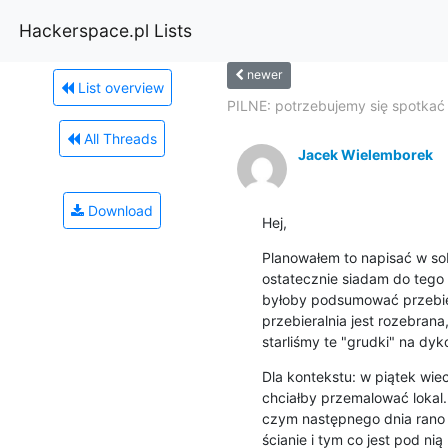
Hackerspace.pl Lists
newer
List overview
PILNE: potrzebujemy się spotkać 
All Threads
Jacek Wielemborek
Download
Hej,
Planowałem to napisać w sob
ostatecznie siadam do tego 
byłoby podsumować przebieg
przebieralnia jest rozebrana
starliśmy te "grudki" na dykc
Dla kontekstu: w piątek wiec
chciałby przemalować lokal.
czym następnego dnia rano p
ścianie i tym co jest pod ni