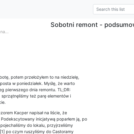
Sobotni remont - podsumo
na...
otę, potem przełożyłem to na niedzielę,

posta w poniedziałek. Myślę, że warto

 pierwszego dnia remontu. TL;DR:

, sprzątnęliśmy też parę elementów i

ie.
zorem Kacper napisał na liście, że

 Podekscytowany inicjatywą poparłem ją, po

ojechaliśmy do lokalu, przyjrzeliśmy

ą [1] po czym ruszyliśmy do Castoramy
