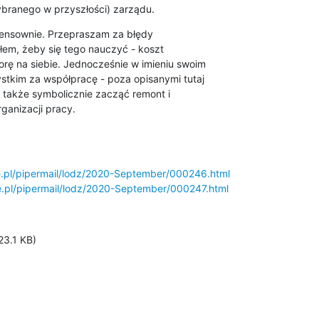
ybranego w przyszłości) zarządu.
sensownie. Przepraszam za błędy

łem, żeby się tego nauczyć - koszt

rę na siebie. Jednocześnie w imieniu swoim

ystkim za współpracę - poza opisanymi tutaj

 także symbolicznie zacząć remont i

ganizacji pracy.
ce.pl/pipermail/lodz/2020-September/000246.html
ce.pl/pipermail/lodz/2020-September/000247.html
3.1 KB)