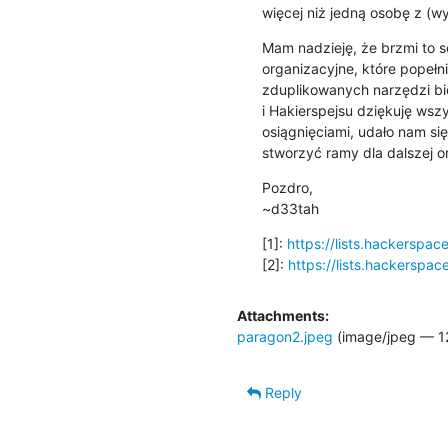
więcej niż jedną osobę z (w
Mam nadzieję, że brzmi to 
organizacyjne, które popełni
zduplikowanych narzędzi bio
i Hakierspejsu dziękuję wsz
osiągnięciami, udało nam się
stworzyć ramy dla dalszej or
Pozdro,

~d33tah
[1]: 
https://lists.hackerspa
[2]: 
https://lists.hackerspa
Attachments:
paragon2.jpeg
(image/jpeg — 12
Reply