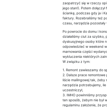
zaopatrzyć się w rzeczy opi
jego stan!). Potem dołączył N
ściankę, podczas gdy ja i K
faktury. Rozebraliśmy też p
czasu, narzędzia pozostały 
Po powrocie do domu i konsu
działaliśmy ciut za szybko, 
dyskusyjnego osoby które ni
odpowiedzieć w weekend w c
marnowania części wydanych 
wykluczenia niektórych zain
W związku z tym:
1. Remont zawieszamy do sp
2. Dalsze prace remontowe 
liście mailingowej tak, żeby
narzędzia potrzebujemy, ile 
uczestniczył,

3. IMHO powinniśmy przyspi
ten sposób, żebym nie był w
regulaminu założenie, że p