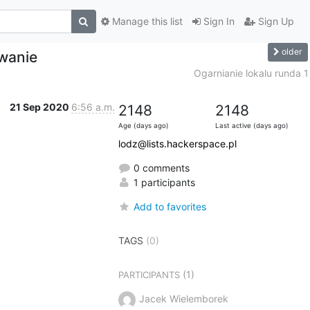
Manage this list
Sign In
Sign Up
older
wanie
Ogarnianie lokalu runda 1
21 Sep 2020
6:56 a.m.
2148
2148
Age (days ago)
Last active (days ago)
lodz@lists.hackerspace.pl
0 comments
1 participants
Add to favorites
TAGS
(0)
(1)
PARTICIPANTS
Jacek Wielemborek