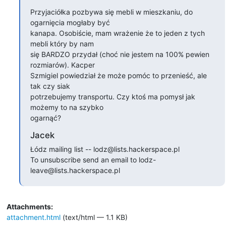
Przyjaciółka pozbywa się mebli w mieszkaniu, do 
ogarnięcia mogłaby być

kanapa. Osobiście, mam wrażenie że to jeden z tych 
mebli który by nam

się BARDZO przydał (choć nie jestem na 100% pewien 
rozmiarów). Kacper

Szmigiel powiedział że może pomóc to przenieść, ale 
tak czy siak

potrzebujemy transportu. Czy ktoś ma pomysł jak 
możemy to na szybko

ogarnąć?
Jacek
Łódz mailing list -- lodz@lists.hackerspace.pl

To unsubscribe send an email to lodz-
leave@lists.hackerspace.pl
Attachments:
attachment.html
(text/html — 1.1 KB)