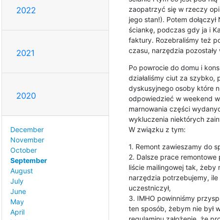
zaopatrzyć się w rzeczy opi
2022
jego stan!). Potem dołączył N
ściankę, podczas gdy ja i K
faktury. Rozebraliśmy też p
czasu, narzędzia pozostały 
2021
Po powrocie do domu i konsu
działaliśmy ciut za szybko, 
dyskusyjnego osoby które ni
2020
odpowiedzieć w weekend w c
marnowania części wydanych 
wykluczenia niektórych zain
W związku z tym:
December
November
1. Remont zawieszamy do sp
October
2. Dalsze prace remontowe 
September
liście mailingowej tak, żeby
August
narzędzia potrzebujemy, ile 
July
uczestniczył,

June
3. IMHO powinniśmy przyspi
May
ten sposób, żebym nie był w
April
regulaminu założenie, że p