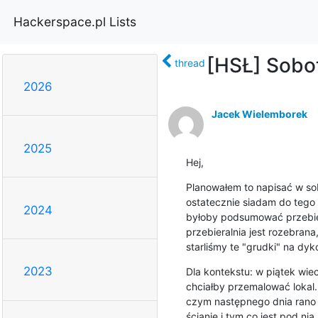
Hackerspace.pl Lists
[HSŁ] Sobo
thread
2026
Jacek Wielemborek
2025
Hej,
Planowałem to napisać w sob
ostatecznie siadam do tego 
2024
byłoby podsumować przebieg
przebieralnia jest rozebrana
starliśmy te "grudki" na dykc
2023
Dla kontekstu: w piątek wiec
chciałby przemalować lokal.
czym następnego dnia rano p
ścianie i tym co jest pod ni