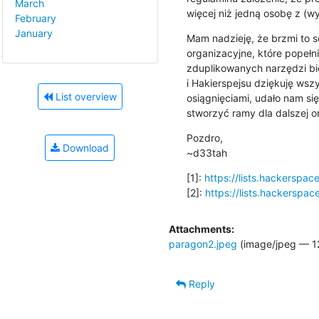
March
więcej niż jedną osobę z (w
February
January
Mam nadzieję, że brzmi to 
organizacyjne, które popełni
zduplikowanych narzędzi bio
i Hakierspejsu dziękuję wsz
List overview
osiągnięciami, udało nam się
stworzyć ramy dla dalszej or
Pozdro,

Download
~d33tah
[1]: 
https://lists.hackerspa
[2]: 
https://lists.hackerspa
Attachments:
paragon2.jpeg
(image/jpeg — 12
Reply