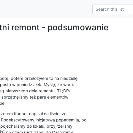
tni remont - podsumowanie
otę, potem przełożyłem to na niedzielę,

posta w poniedziałek. Myślę, że warto

 pierwszego dnia remontu. TL;DR:

, sprzątnęliśmy też parę elementów i

ie.
zorem Kacper napisał na liście, że

 Podekscytowany inicjatywą poparłem ją, po

ojechaliśmy do lokalu, przyjrzeliśmy

ą [1] po czym ruszyliśmy do Castoramy
