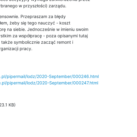
ybranego w przyszłości) zarządu.
sensownie. Przepraszam za błędy

łem, żeby się tego nauczyć - koszt

rę na siebie. Jednocześnie w imieniu swoim

ystkim za współpracę - poza opisanymi tutaj

 także symbolicznie zacząć remont i

ganizacji pracy.
ce.pl/pipermail/lodz/2020-September/000246.html
ce.pl/pipermail/lodz/2020-September/000247.html
3.1 KB)