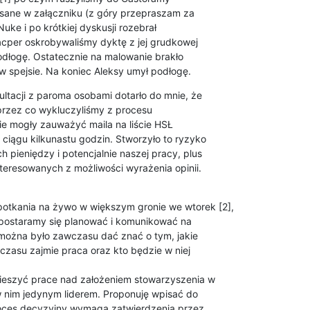
sane w załączniku (z góry przepraszam za

uke i po krótkiej dyskusji rozebrał

acper oskrobywaliśmy dyktę z jej grudkowej

odłogę. Ostatecznie na malowanie brakło

w spejsie. Na koniec Aleksy umył podłogę.
ltacji z paroma osobami dotarło do mnie, że

przez co wykluczyliśmy z procesu

e mogły zauważyć maila na liście HSŁ

iągu kilkunastu godzin. Stworzyło to ryzyko

pieniędzy i potencjalnie naszej pracy, plus

teresowanych z możliwości wyrażenia opinii.

otkania na żywo w większym gronie we wtorek [2],

postaramy się planować i komunikować na

 można było zawczasu dać znać o tym, jakie

czasu zajmie praca oraz kto będzie w niej

eszyć prace nad założeniem stowarzyszenia w

 nim jedynym liderem. Proponuję wpisać do

roces decyzyjny wymaga zatwierdzenia przez
