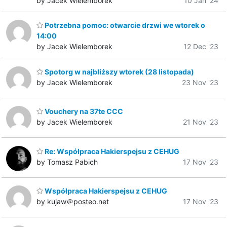
by Jacek Wielemborek
10 Jan '24
Potrzebna pomoc: otwarcie drzwi we wtorek o
14:00
by Jacek Wielemborek
12 Dec '23
Spotorg w najbliższy wtorek (28 listopada)
by Jacek Wielemborek
23 Nov '23
Vouchery na 37te CCC
by Jacek Wielemborek
21 Nov '23
Re: Współpraca Hakierspejsu z CEHUG
by Tomasz Pabich
17 Nov '23
Współpraca Hakierspejsu z CEHUG
by kujaw＠posteo.net
17 Nov '23