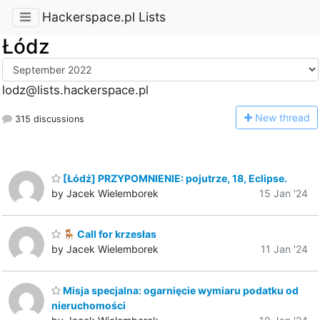
Hackerspace.pl Lists
Łódz
lodz@lists.hackerspace.pl
N
ew thread
315 discussions
[Łódź] PRZYPOMNIENIE: pojutrze, 18, Eclipse.
by Jacek Wielemborek
15 Jan '24
🪑 Call for krzesłas
by Jacek Wielemborek
11 Jan '24
Misja specjalna: ogarnięcie wymiaru podatku od
nieruchomości