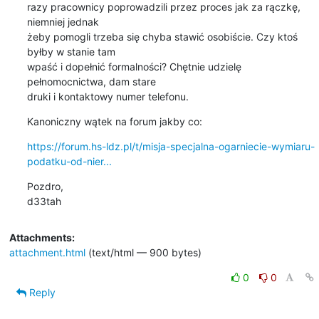
razy pracownicy poprowadzili przez proces jak za rączkę, 
niemniej jednak

żeby pomogli trzeba się chyba stawić osobiście. Czy ktoś 
byłby w stanie tam

wpaść i dopełnić formalności? Chętnie udzielę 
pełnomocnictwa, dam stare

druki i kontaktowy numer telefonu.
Kanoniczny wątek na forum jakby co:
https://forum.hs-ldz.pl/t/misja-specjalna-ogarniecie-wymiaru-
podatku-od-nier...
Pozdro,

d33tah
Attachments:
attachment.html
(text/html — 900 bytes)
0
0
Reply