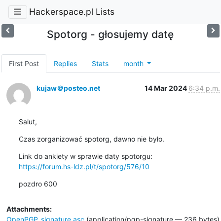
Hackerspace.pl Lists
Spotorg - głosujemy datę
First Post
Replies
Stats
month
kujaw＠posteo.net
14 Mar 2024
6:34 p.m.
Salut,
Czas zorganizować spotorg, dawno nie było.
https://forum.hs-ldz.pl/t/spotorg/576/10
pozdro 600
Attachments:
OpenPGP_signature.asc
(application/pgp-signature — 236 bytes)