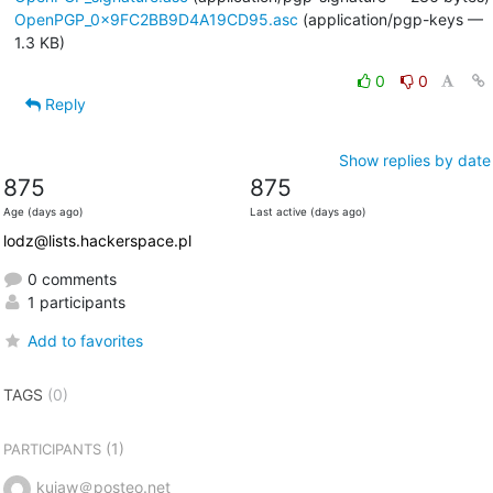
OpenPGP_0x9FC2BB9D4A19CD95.asc
(application/pgp-keys —
1.3 KB)
0
0
Reply
Show replies by date
875
875
Age (days ago)
Last active (days ago)
lodz@lists.hackerspace.pl
0 comments
1 participants
Add to favorites
TAGS
(0)
(1)
PARTICIPANTS
kujaw＠posteo.net