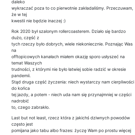
daleko

wykraczać poza to co pierwotnie zakładaliśmy. Przeczuwam, 
że w tej

kwestii nie będzie inaczej :)
Rok 2020 był szalonym rollercoasterem. Działo się bardzo 
dużo, część z

tych rzeczy było dobrych, wiele niekoniecznie. Poznając Was 
na

offtopicowych kanałach miałem okazję sporo usłyszeć na 
temat Waszych

trudności, z którymi nie było łatwiej sobie radzić w okresie 
pandemii.

Stąd druga część życzenia: niech wystarczy nam cierpliwości 
do końca

tej jazdy, a potem - niech uda nam się przynajmniej w części 
nadrobić

to, czego zabrakło.
Last but not least, rzecz która z jakichś dziwnych powodów 
często jest

pomijana jako tabu albo frazes: życzę Wam po prostu więcej 