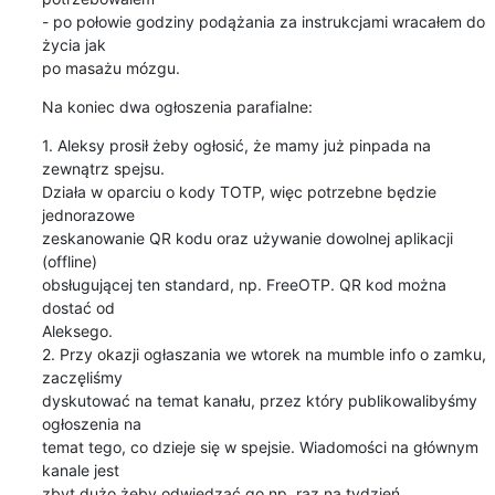
- po połowie godziny podążania za instrukcjami wracałem do 
życia jak

po masażu mózgu.
Na koniec dwa ogłoszenia parafialne:
1. Aleksy prosił żeby ogłosić, że mamy już pinpada na 
zewnątrz spejsu.

Działa w oparciu o kody TOTP, więc potrzebne będzie 
jednorazowe

zeskanowanie QR kodu oraz używanie dowolnej aplikacji 
(offline)

obsługującej ten standard, np. FreeOTP. QR kod można 
dostać od

Aleksego.

2. Przy okazji ogłaszania we wtorek na mumble info o zamku, 
zaczęliśmy

dyskutować na temat kanału, przez który publikowalibyśmy 
ogłoszenia na

temat tego, co dzieje się w spejsie. Wiadomości na głównym 
kanale jest

zbyt dużo żeby odwiedzać go np. raz na tydzień. 