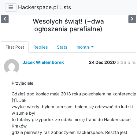
Hackerspace.pl Lists
Wesołych świąt! (+dwa
ogłoszenia parafialne)
First Post
Replies
Stats
month
Jacek Wielemborek
24 Dec 2020
3:36 p.m.
Przyjaciele,
Gdzieś pod koniec maja 2013 roku pojechałem na konferencję 
[1]. Jak

zwykle wtedy, byłem tam sam, bałem się odezwać do ludzi i 
w sumie był

to totalny przypadek że udało mi się trafić do Hackerspace 
Kraków,

gdzie pierwszy raz zobaczyłem hackerspace. Reszta jest 