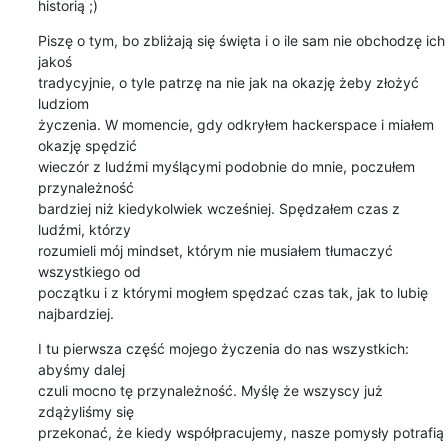
historią ;)
Piszę o tym, bo zbliżają się święta i o ile sam nie obchodzę ich 
jakoś

tradycyjnie, o tyle patrzę na nie jak na okazję żeby złożyć 
ludziom

życzenia. W momencie, gdy odkryłem hackerspace i miałem 
okazję spędzić

wieczór z ludźmi myślącymi podobnie do mnie, poczułem 
przynależność

bardziej niż kiedykolwiek wcześniej. Spędzałem czas z 
ludźmi, którzy

rozumieli mój mindset, którym nie musiałem tłumaczyć 
wszystkiego od

początku i z którymi mogłem spędzać czas tak, jak to lubię

najbardziej.
I tu pierwsza część mojego życzenia do nas wszystkich: 
abyśmy dalej

czuli mocno tę przynależność. Myślę że wszyscy już 
zdążyliśmy się

przekonać, że kiedy współpracujemy, nasze pomysły potrafią 