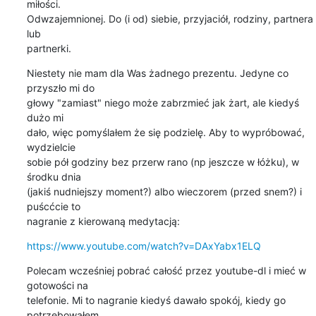
miłości.

Odwzajemnionej. Do (i od) siebie, przyjaciół, rodziny, partnera 
lub

partnerki.
Niestety nie mam dla Was żadnego prezentu. Jedyne co 
przyszło mi do

głowy "zamiast" niego może zabrzmieć jak żart, ale kiedyś 
dużo mi

dało, więc pomyślałem że się podzielę. Aby to wypróbować, 
wydzielcie

sobie pół godziny bez przerw rano (np jeszcze w łóżku), w 
środku dnia

(jakiś nudniejszy moment?) albo wieczorem (przed snem?) i 
puścćcie to

nagranie z kierowaną medytacją:
https://www.youtube.com/watch?v=DAxYabx1ELQ
Polecam wcześniej pobrać całość przez youtube-dl i mieć w 
gotowości na

telefonie. Mi to nagranie kiedyś dawało spokój, kiedy go 
potrzebowałem
