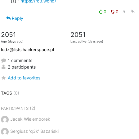
[1] - 
https://rc3.world/
0
0
Reply
2051
2051
Age (days ago)
Last active (days ago)
lodz@lists.hackerspace.pl
1 comments
2 participants
Add to favorites
TAGS
(0)
(2)
PARTICIPANTS
Jacek Wielemborek
Sergiusz 'q3k' Bazański