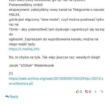
Postanowiliśmy zrobić

eksperyment: założyliśmy nowy kanał na Telegramie o nazwie 
HSŁ24,

gdzie jest włączony "slow mode", czyli można postować tylko 
raz na

15min - aby uniemożliwić tam dyskusje i ograniczyć się raczej 
do

ogłoszeń. Zapraszam do wypróbowania kanału; można na 
https://t.me/hsl_info
No, to chyba na tyle. Tak więc jeszcze raz: wesołych świąt!
Jacek "d33tah" Wielemborek
[1] 
https://web.archive.org/web/20130606015623/http://2013.s
econference.pl/
0
0
Reply