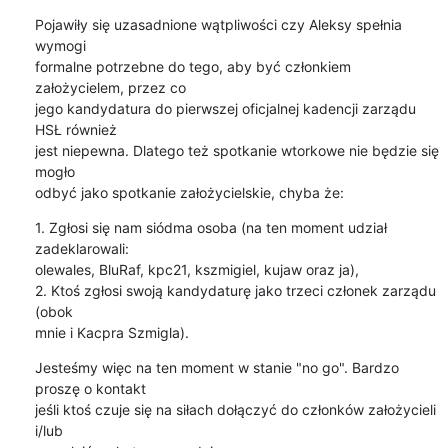
Pojawiły się uzasadnione wątpliwości czy Aleksy spełnia 
wymogi

formalne potrzebne do tego, aby być członkiem 
założycielem, przez co

jego kandydatura do pierwszej oficjalnej kadencji zarządu 
HSŁ również

jest niepewna. Dlatego też spotkanie wtorkowe nie będzie się 
mogło

odbyć jako spotkanie założycielskie, chyba że:
1. Zgłosi się nam siódma osoba (na ten moment udział 
zadeklarowali:

olewales, BluRaf, kpc21, kszmigiel, kujaw oraz ja),

2. Ktoś zgłosi swoją kandydaturę jako trzeci członek zarządu 
(obok

mnie i Kacpra Szmigla).
Jesteśmy więc na ten moment w stanie "no go". Bardzo 
proszę o kontakt

jeśli ktoś czuje się na siłach dołączyć do członków założycieli 
i/lub
