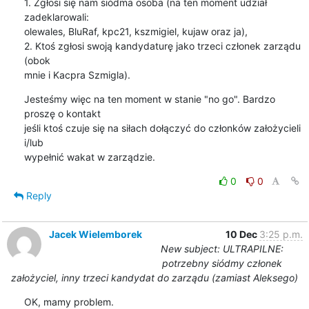
1. Zgłosi się nam siódma osoba (na ten moment udział 
zadeklarowali:

olewales, BluRaf, kpc21, kszmigiel, kujaw oraz ja),

2. Ktoś zgłosi swoją kandydaturę jako trzeci członek zarządu 
(obok

mnie i Kacpra Szmigla).
Jesteśmy więc na ten moment w stanie "no go". Bardzo 
proszę o kontakt

jeśli ktoś czuje się na siłach dołączyć do członków założycieli 
i/lub

wypełnić wakat w zarządzie.
0
0
Reply
Jacek Wielemborek
10 Dec
3:25 p.m.
New subject: ULTRAPILNE:
potrzebny siódmy członek
założyciel, inny trzeci kandydat do zarządu (zamiast Aleksego)
OK, mamy problem.