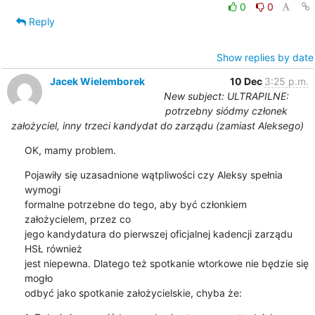
0
0
Reply
Show replies by date
Jacek Wielemborek
10 Dec
3:25 p.m.
New subject: ULTRAPILNE:
potrzebny siódmy członek
założyciel, inny trzeci kandydat do zarządu (zamiast Aleksego)
OK, mamy problem.
Pojawiły się uzasadnione wątpliwości czy Aleksy spełnia 
wymogi

formalne potrzebne do tego, aby być członkiem 
założycielem, przez co

jego kandydatura do pierwszej oficjalnej kadencji zarządu 
HSŁ również

jest niepewna. Dlatego też spotkanie wtorkowe nie będzie się 
mogło

odbyć jako spotkanie założycielskie, chyba że: