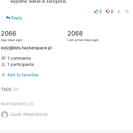
wypełnić wakat w zarządzie.
0
0
Reply
2066
2068
Age (days ago)
Last active (days ago)
lodz@lists.hackerspace.pl
1 comments
1 participants
Add to favorites
TAGS
(0)
(1)
PARTICIPANTS
Jacek Wielemborek