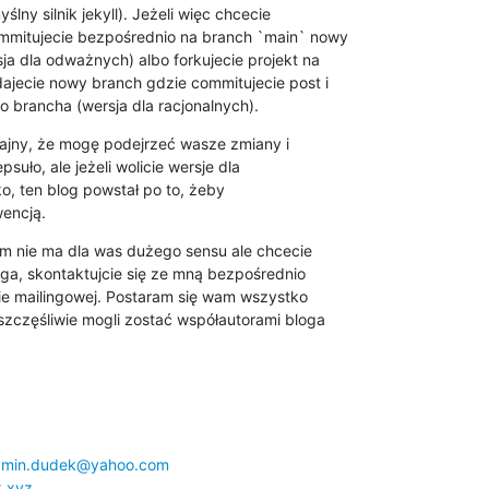
lny silnik jekyll). Jeżeli więc chcecie 

mmitujecie bezpośrednio na branch `main` nowy 

ja dla odważnych) albo forkujecie projekt na 

ajecie nowy branch gdzie commitujecie post i 

go brancha (wersja dla racjonalnych).
 fajny, że mogę podejrzeć wasze zmiany i 

psuło, ale jeżeli wolicie wersje dla 

, ten blog powstał po to, żeby 

encją.
em nie ma dla was dużego sensu ale chcecie 

ga, skontaktujcie się ze mną bezpośrednio 

ie mailingowej. Postaram się wam wszystko 

zczęśliwie mogli zostać współautorami bloga 

amin.dudek@yahoo.com
k.xyz