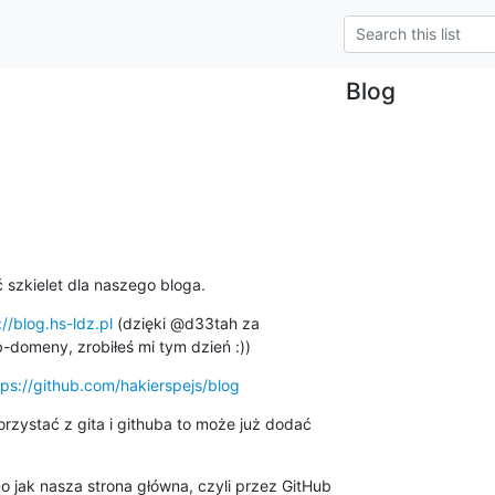
Blog
szkielet dla naszego bloga.
://blog.hs-ldz.pl
 (dzięki @d33tah za 

-domeny, zrobiłeś mi tym dzień :))
tps://github.com/hakierspejs/blog
orzystać z gita i githuba to może już dodać 

 jak nasza strona główna, czyli przez GitHub 
