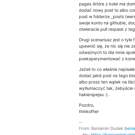
pages (które z kolei ma domyś
dodać nowy post to albo co
post w folderze _posts (wers
swoje konto na githubie, dod
otwieracie pull request z te
Drugi scenariusz jest o tyle
upewnić się, że nic się nie ze
odważnych to dla mnie spoko
poeksperymentować z konw
Jeżeli to co właśnie napisał
dodać jakiś post na tego blo
albo przez ten wątek na liśc
wytłumaczyć tak, żebyście s
hakierspejsu :).
Pozdro,

thinkofher
-- 

From: Beniamin Dudek 
beni
   Hp: 
https://beniamindude