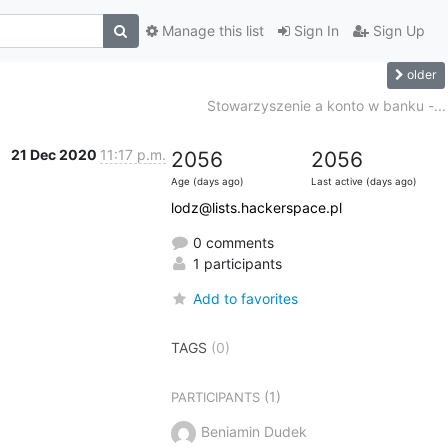
Manage this list
Sign In
Sign Up
older
Stowarzyszenie a konto w banku -...
21 Dec 2020
11:17 p.m.
2056
2056
Age (days ago)
Last active (days ago)
lodz@lists.hackerspace.pl
0 comments
1 participants
Add to favorites
TAGS
(0)
(1)
PARTICIPANTS
Beniamin Dudek