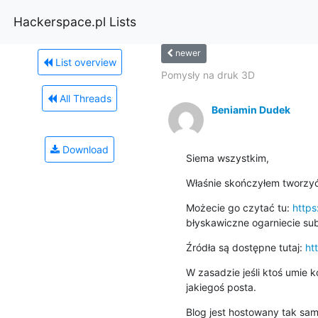
Hackerspace.pl Lists
newer
List overview
Pomysły na druk 3D
All Threads
Beniamin Dudek
Download
Siema wszystkim,
Właśnie skończyłem tworzyć 
Możecie go czytać tu: 
https
błyskawiczne ogarniecie sub
Źródła są dostępne tutaj: 
ht
W zasadzie jeśli ktoś umie k
jakiegoś posta.
Blog jest hostowany tak samo