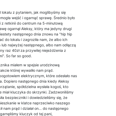
 lokalu z pytaniem, jak moglibyśmy się

ogła wejść i ogarnąć sprawę. Średnio było

i z retkinii do centrum na 5-minutową

awę ogarnął Aleksy, który ma jedyny drugi

iestety następnego dnia znowu na "hip hip

ać do lokalu i zagroziła nam, że albo ich

lub najwyżej następnego, albo nam odłączą

ny raz 40zł za przywilej niejeżdżenia z

i". So far so good.
cznika miałem w spejsie urodzinową

akcie której wywaliło nam prąd.

ogotowiem elektrycznym, które odesłało nas

ała. Dopiero następnego dnia kiedy Aleksy

rzątanie, spółdzielna wysłała kogoś, kto

e miał kluczyka do skrzynki. Zadzwoniliśmy

ła bezpieczniki i dowiedzieliśmy się, że

mieszkanie w klatce naprzeciwko naszego

ł nam prąd i działał on... do następnego

ogarnęliśmy kluczyk od tej pani,
