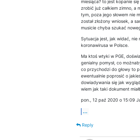
miesiąca? to jest kopanie si
zrobić już całkiem zimno, a 
tym, poza jego słowem nie m
został złożony wniosek, a sam
musicie chyba szukać nowego
Sytuacja jest, jak widać, ni
koronawirusa w Polsce.
Ma ktoś wtyki w PGE, doświa
genialny pomysł, co możnaby
co przychodzi do głowy to po
ewentualnie poprosić o jaki
dowiadywania się jak wygląd
wiem jak taki dokument mia
pon., 12 paź 2020 o 15:09 
...
Reply