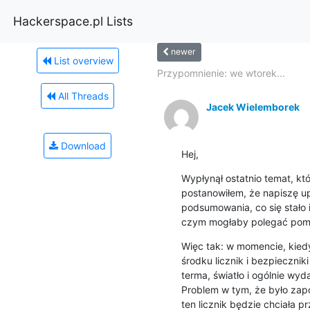
Hackerspace.pl Lists
newer
List overview
Przypomnienie: we wtorek...
All Threads
Jacek Wielemborek
Download
Hej,
Wypłynął ostatnio temat, któr
postanowiłem, że napiszę u
podsumowania, co się stało i
czym mogłaby polegać pomoc
Więc tak: w momencie, kiedy
środku licznik i bezpieczniki 
terma, światło i ogólnie wyd
Problem w tym, że było zap
ten licznik będzie chciała p