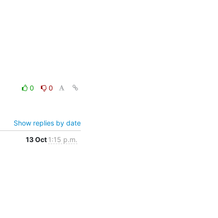
0
0
Show replies by date
13 Oct
1:15 p.m.