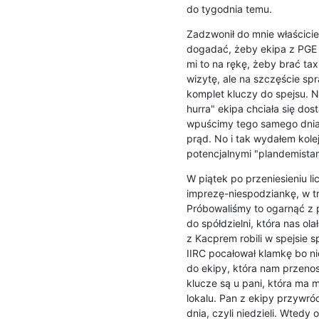
do tygodnia temu.
Zadzwonił do mnie właściciel
dogadać, żeby ekipa z PGE m
mi to na rękę, żeby brać tax
wizytę, ale na szczęście spr
komplet kluczy do spejsu. N
hurra" ekipa chciała się dost
wpuścimy tego samego dnia 
prąd. No i tak wydałem kolej
potencjalnymi "plandemistam
W piątek po przeniesieniu li
imprezę-niespodziankę, w tr
Próbowaliśmy to ogarnąć z p
do spółdzielni, która nas ol
z Kacprem robili w spejsie sp
IIRC pocałował klamkę bo ni
do ekipy, która nam przenosi
klucze są u pani, która ma 
lokalu. Pan z ekipy przywróci
dnia, czyli niedzieli. Wtedy 