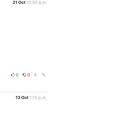
21 Oct
10:50 a.m.
0
0
13 Oct
1:15 p.m.