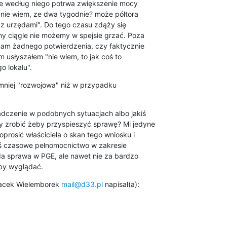
ile według niego potrwa zwiększenie mocy

"nie wiem, ze dwa tygodnie? może półtora

ę z urzędami". Do tego czasu zdąży się

my ciągle nie możemy w spejsie grzać. Poza

am żadnego potwierdzenia, czy faktycznie

 usłyszałem "nie wiem, to jak coś to

 lokalu".
e mniej "rozwojowa" niż w przypadku

dczenie w podobnych sytuacjach albo jakiś

 zrobić żeby przyspieszyć sprawę? Mi jedyne

prosić właściciela o skan tego wniosku i

eś czasowe pełnomocnictwo w zakresie

a sprawa w PGE, ale nawet nie za bardzo

łby wyglądać.
Jacek Wielemborek 
mail@d33.pl
 napisał(a):