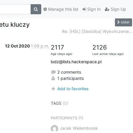
Manage this list
Sign In
Sign Up
older
etu kluczy
Re: [HSŁ] [Siedziba] Wykończenie...
12 Oct 2020
1:09 p.m.
2117
2126
Age (days ago)
Last active (days ago)
lodz@lists.hackerspace.pl
2 comments
1 participants
Add to favorites
TAGS
(0)
(1)
PARTICIPANTS
Jacek Wielemborek