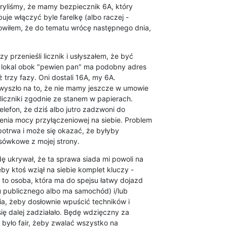
ryliśmy, że mamy bezpiecznik 6A, który

uje włączyć byle farelkę (albo raczej -

owiłem, że do tematu wrócę następnego dnia,

przenieśli licznik i usłyszałem, że być

 lokal obok "pewien pan" ma podobny adres

 trzy fazy. Oni dostali 16A, my 6A.

wyszło na to, że nie mamy jeszcze w umowie

liczniki zgodnie ze stanem w papierach.

elefon, że dziś albo jutro zadzwoni do

nia mocy przyłączeniowej na siebie. Problem

potrwa i może się okazać, że byłyby

sówkowe z mojej strony.
ę ukrywał, że ta sprawa siada mi powoli na

by ktoś wziął na siebie komplet kluczy -

 to osoba, która ma do spejsu łatwy dojazd

rtu publicznego albo ma samochód) i/lub

, żeby dosłownie wpuścić techników i

ę dalej zadziałało. Będę wdzięczny za

było fair, żeby zwalać wszystko na
