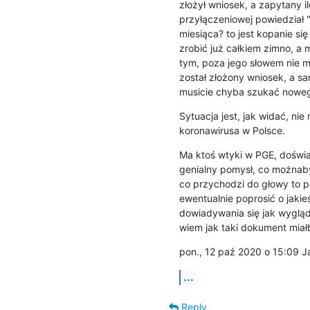
złożył wniosek, a zapytany 
przyłączeniowej powiedział 
miesiąca? to jest kopanie si
zrobić już całkiem zimno, a 
tym, poza jego słowem nie m
został złożony wniosek, a sam
musicie chyba szukać nowego
Sytuacja jest, jak widać, ni
koronawirusa w Polsce.
Ma ktoś wtyki w PGE, doświa
genialny pomysł, co możnaby
co przychodzi do głowy to po
ewentualnie poprosić o jaki
dowiadywania się jak wygląd
wiem jak taki dokument mia
pon., 12 paź 2020 o 15:09 
...
Reply