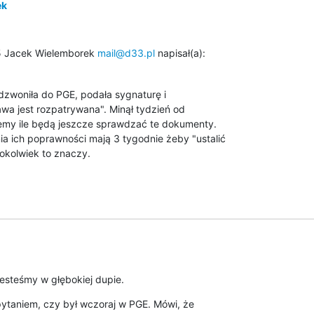
ek
5 Jacek Wielemborek 
mail@d33.pl
 napisał(a):
dzwoniła do PGE, podała sygnaturę i

awa jest rozpatrywana". Minął tydzień od

iemy ile będą jeszcze sprawdzać te dokumenty.

ich poprawności mają 3 tygodnie żeby "ustalić

cokolwiek to znaczy.
jesteśmy w głębokiej dupie.
ytaniem, czy był wczoraj w PGE. Mówi, że
