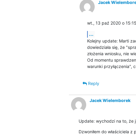
Jacek Wielembor
wt., 13 paź 2020 o 15:1
...
Kolejny update: Marti za
dowiedziała się, że "spr
złożenia wniosku, nie w
Od momentu sprawdzenia 
warunki przyłączenia", 
Reply
Jacek Wielemborek
Update: wychodzi na to, że 
Dzwoniłem do właściciela z p