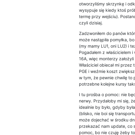
otworzyliśmy skrzynkę i odk
wysypuje się kiedy ktoś prób
termę przy wejściu). Postan
czyli dzisiaj.
Zadzwoniłem do panów którzy 
może nastąpiła pomyłka, bo
(my mamy LU1, oni LU2) i też
Pogadałem z właścicielem i 
16A, więc monterzy założyli 
Właściciel obiecał mi przez t
PGE i weźmie koszt zwiększe
w tym, że pewnie chwilę to 
potrzebne kolejne kursy tak
I tu prośba o pomoc: nie będ
nerwy. Przydałoby mi się, że
idealnie by było, gdyby była
(blisko, nie boi się transpo
może dojechać w środku dnia
przekazać nam update, co si
pomoc, bo nie czuję żeby to 