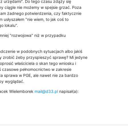
ę z urzędami". Do tego czasu zdąży się

my ciągle nie możemy w spejsie grzać. Poza

am żadnego potwierdzenia, czy faktycznie

 usłyszałem "nie wiem, to jak coś to

 lokalu".
e mniej "rozwojowa" niż w przypadku

dczenie w podobnych sytuacjach albo jakiś

 zrobić żeby przyspieszyć sprawę? Mi jedyne

prosić właściciela o skan tego wniosku i

eś czasowe pełnomocnictwo w zakresie

a sprawa w PGE, ale nawet nie za bardzo

łby wyglądać.
Jacek Wielemborek 
mail@d33.pl
 napisał(a):