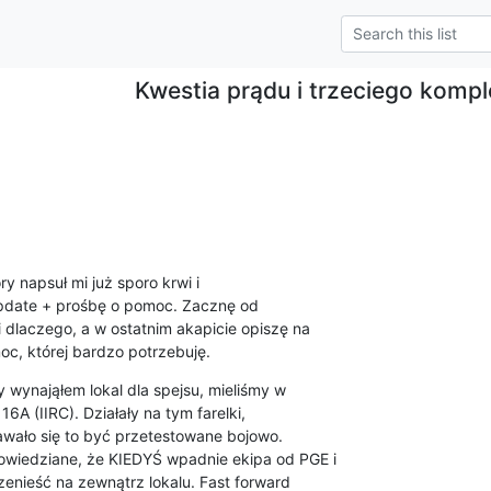
Kwestia prądu i trzeciego kompl
y napsuł mi już sporo krwi i

pdate + prośbę o pomoc. Zacznę od

 dlaczego, a w ostatnim akapicie opiszę na

, której bardzo potrzebuję.
 wynająłem lokal dla spejsu, mieliśmy w

16A (IIRC). Działały na tym farelki,

awało się to być przetestowane bojowo.

owiedziane, że KIEDYŚ wpadnie ekipa od PGE i

rzenieść na zewnątrz lokalu. Fast forward
