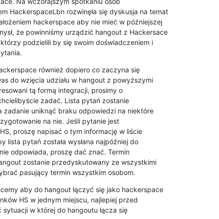
pace. Na wczorajszym spotkaniu osób

m HackerspaceLbn rozwinęła się dyskusja na temat

ałożeniem hackerspace aby nie mieć w późniejszej

ysł, że powinniśmy urządzić hangout z Hackersace

tórzy podzielili by się swoim doświadczeniem i

ytania.
ckerspace również dopiero co zaczyna się

s do wzięcia udziału w hangout z powyższymi

resowani tą formą integracji, prosimy o

chcielibyście zadać. Lista pytań zostanie

 zadanie uniknąć braku odpowiedzi na niektóre

ygotowanie na nie. Jeśli pytanie jest

S, proszę napisać o tym informację w liście

y lista pytań została wysłana najpóźniej do

 nie odpowiada, proszę dać znać. Termin

ngout zostanie przedyskutowany ze wszystkimi

wybrać pasujący termin wszystkim osobom.
hcemy aby do hangout łączyć się jako hackerspace

onków HS w jednym miejscu, najlepiej przed

ytuacji w której do hangoutu łącza się
