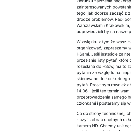
kierunku założenia hackers
zainteresowanych powstanie
tego, jak dobrze zacząć z z
drodze problemów. Padł pom
Warszawskim i Krakowskim, k
odpowiedzieli by na nasze p
W związku z tym że wasz Ha
organizować, zapraszamy wa
HSami. Jeśli jesteście zainte
przesłanie listy pytań które 
rozesłana do HSów, ma to za
pytania ze względu na nieprz
skierowane do konkretnego H
pytań. Prosił bym również ab
14.06 - jeśli ten termin wam
przeprowadzenia samego ha
członkami i postaramy się 
Co do strony technicznej, c
- czyli zebrać chętnych czł
kamerą HD. Chcemy uniknąć s