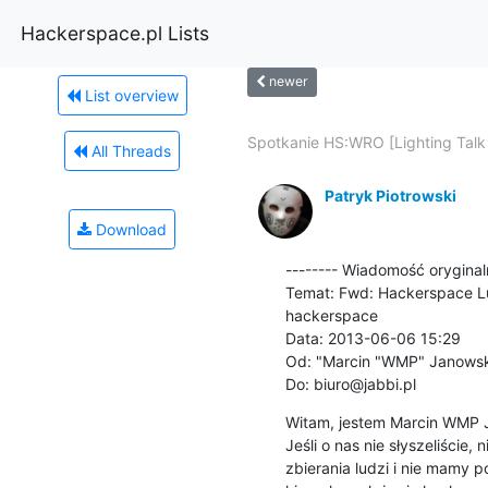
Hackerspace.pl Lists
newer
List overview
Spotkanie HS:WRO [Lighting Talk
All Threads
Patryk Piotrowski
Download
-------- Wiadomość oryginaln
Temat: Fwd: Hackerspace Lu
hackerspace

Data: 2013-06-06 15:29

Od: "Marcin "WMP" Janowsk
Do: biuro@jabbi.pl
Witam, jestem Marcin WMP Ja
Jeśli o nas nie słyszeliście,
zbierania ludzi i nie mamy