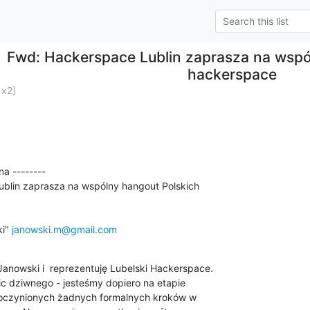
Fwd: Hackerspace Lublin zaprasza na wspó
hackerspace
 x2]
a --------

blin zaprasza na wspólny hangout Polskich

i" 
janowski.m@gmail.com
nowski i  reprezentuję Lubelski Hackerspace.

 nic dziwnego - jesteśmy dopiero na etapie

 poczynionych żadnych formalnych kroków w
