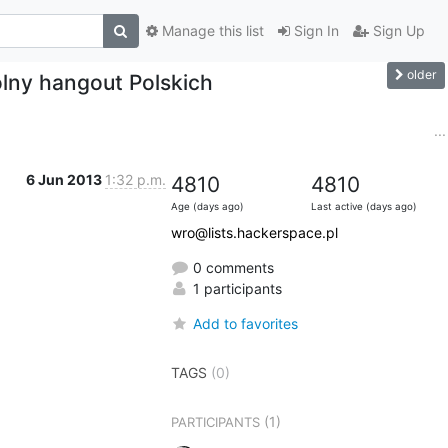
Manage this list
Sign In
Sign Up
older
lny hangout Polskich
...
6 Jun 2013
1:32 p.m.
4810
4810
Age (days ago)
Last active (days ago)
wro@lists.hackerspace.pl
0 comments
1 participants
Add to favorites
TAGS
(0)
(1)
PARTICIPANTS