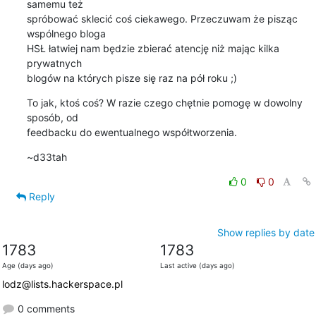
samemu też

spróbować sklecić coś ciekawego. Przeczuwam że pisząc 
wspólnego bloga

HSŁ łatwiej nam będzie zbierać atencję niż mając kilka 
prywatnych

blogów na których pisze się raz na pół roku ;)
To jak, ktoś coś? W razie czego chętnie pomogę w dowolny 
sposób, od

feedbacku do ewentualnego współtworzenia.
~d33tah
0
0
Reply
Show replies by date
1783
1783
Age (days ago)
Last active (days ago)
lodz@lists.hackerspace.pl
0 comments