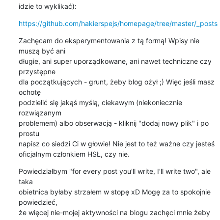
idzie to wyklikać):
https://github.com/hakierspejs/homepage/tree/master/_posts
Zachęcam do eksperymentowania z tą formą! Wpisy nie 
muszą być ani

długie, ani super uporządkowane, ani nawet techniczne czy 
przystępne

dla początkujących - grunt, żeby blog ożył ;) Więc jeśli masz 
ochotę

podzielić się jakąś myślą, ciekawym (niekoniecznie 
rozwiązanym

problemem) albo obserwacją - kliknij "dodaj nowy plik" i po 
prostu

napisz co siedzi Ci w głowie! Nie jest to też ważne czy jesteś

oficjalnym członkiem HSŁ, czy nie.
Powiedziałbym "for every post you'll write, I'll write two", ale 
taka

obietnica byłaby strzałem w stopę xD Mogę za to spokojnie 
powiedzieć,

że więcej nie-mojej aktywności na blogu zachęci mnie żeby 