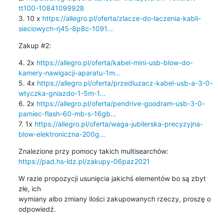
tt100-10841099928
3. 10 x 
https://allegro.pl/oferta/zlacze-do-laczenia-kabli-
sieciowych-rj45-8p8c-1091...
Zakup #2:
4. 2x 
https://allegro.pl/oferta/kabel-mini-usb-blow-do-
kamery-nawigacji-aparatu-1m...
5. 4x 
https://allegro.pl/oferta/przedluzacz-kabel-usb-a-3-0-
wtyczka-gniazdo-1-5m-1...
6. 2x 
https://allegro.pl/oferta/pendrive-goodram-usb-3-0-
pamiec-flash-60-mb-s-16gb...
7. 1x 
https://allegro.pl/oferta/waga-jubilerska-precyzyjna-
blow-elektroniczna-200g...
https://pad.hs-ldz.pl/zakupy-06paz2021
W razie propozycji usunięcia jakichś elementów bo są zbyt 
złe, ich

wymiany albo zmiany ilości zakupowanych rzeczy, proszę o 
odpowiedź.