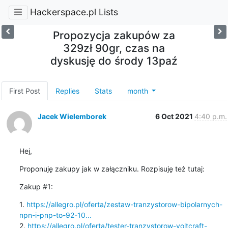
Hackerspace.pl Lists
Propozycja zakupów za
329zł 90gr, czas na
dyskusję do środy 13paź
First Post
Replies
Stats
month
Jacek Wielemborek
6 Oct 2021
4:40 p.m.
Hej,
Proponuję zakupy jak w załączniku. Rozpisuję też tutaj:
Zakup #1:
1. 
https://allegro.pl/oferta/zestaw-tranzystorow-bipolarnych-
npn-i-pnp-to-92-10...
2. 
https://allegro.pl/oferta/tester-tranzystorow-voltcraft-