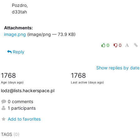
Pozdro,

d33tah
Attachments:
image.png
(image/png — 73.9 KB)
0
0
Reply
Show replies by date
1768
1768
Age (days ago)
Last active (days ago)
lodz@lists.hackerspace.pl
0 comments
1 participants
Add to favorites
TAGS
(0)