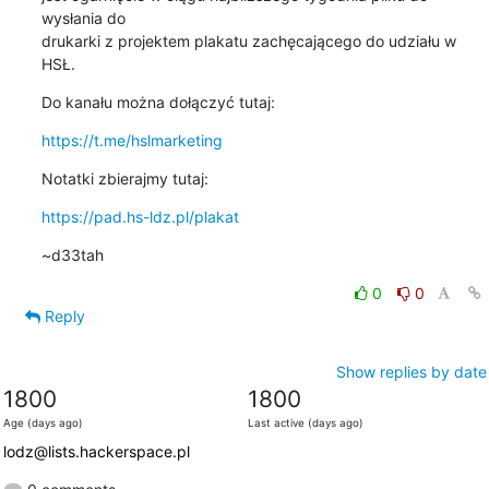
wysłania do

drukarki z projektem plakatu zachęcającego do udziału w 
HSŁ.
Do kanału można dołączyć tutaj:
https://t.me/hslmarketing
Notatki zbierajmy tutaj:
https://pad.hs-ldz.pl/plakat
~d33tah
0
0
Reply
Show replies by date
1800
1800
Age (days ago)
Last active (days ago)
lodz@lists.hackerspace.pl