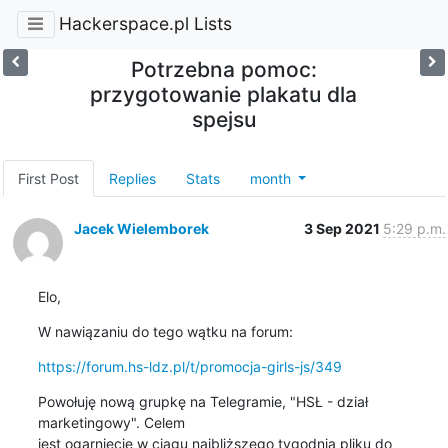
Hackerspace.pl Lists
Potrzebna pomoc:
przygotowanie plakatu dla
spejsu
First Post
Replies
Stats
month
Jacek Wielemborek
3 Sep 2021
5:29 p.m.
Elo,
W nawiązaniu do tego wątku na forum:
https://forum.hs-ldz.pl/t/promocja-girls-js/349
Powołuję nową grupkę na Telegramie, "HSŁ - dział 
marketingowy". Celem

jest ogarnięcie w ciągu najbliższego tygodnia pliku do 