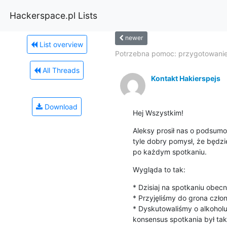
Hackerspace.pl Lists
newer
List overview
Potrzebna pomoc: przygotowanie.
All Threads
Kontakt Hakierspejs
Download
Hej Wszystkim!
Aleksy prosił nas o podsumo
tyle dobry pomysł, że będz
po każdym spotkaniu.
Wygląda to tak:
* Dzisiaj na spotkaniu obecni
* Przyjęliśmy do grona czło
* Dyskutowaliśmy o alkoholu w
konsensus spotkania był tak