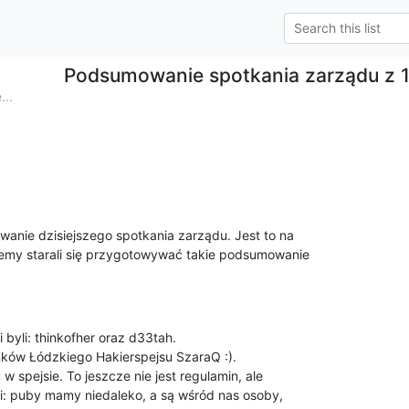
Podsumowanie spotkania zarządu z 1
..
wanie dzisiejszego spotkania zarządu. Jest to na

iemy starali się przygotowywać takie podsumowanie

 byli: thinkofher oraz d33tah.

nków Łódzkiego Hakierspejsu SzaraQ :).

 spejsie. To jeszcze nie jest regulamin, ale

i: puby mamy niedaleko, a są wśród nas osoby,
