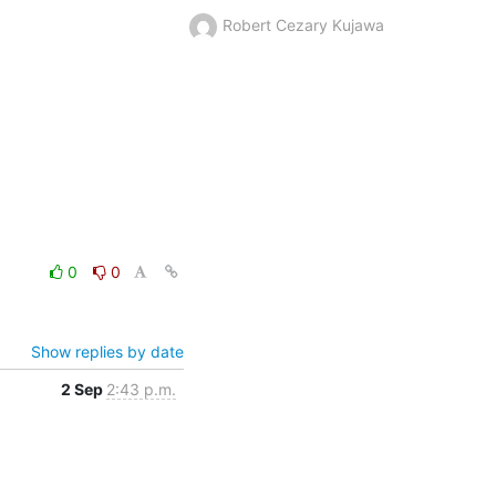
Robert Cezary Kujawa
0
0
Show replies by date
2 Sep
2:43 p.m.