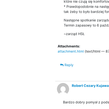
które nie czują się komforto
* Prawdopodobnie na następ
tak żeby to było bardziej fo
Następne spotkanie zarządu
Termin zapasowy to 6 paźdz
~zarząd HSŁ
Attachments:
attachment.html
(text/html — 87
Reply
Robert Cezary Kujawa
Bardzo dobry pomysł z podsu