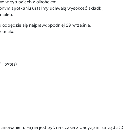
wo w sytuacjach z alkoholem.

nym spotkaniu ustalimy uchwałą wysokość składki,

rmalne.
 odbędzie się najprawdopodniej 29 września.

iernika.
1 bytes)
mowaniem. Fajnie jest być na czasie z decyzjami zarządu :D