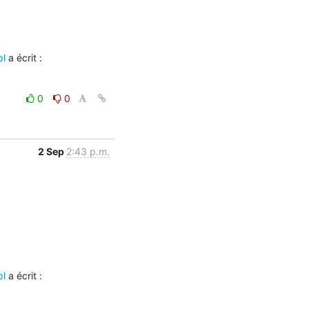
pl
 a écrit :
0
0
2 Sep
2:43 p.m.
pl
 a écrit :