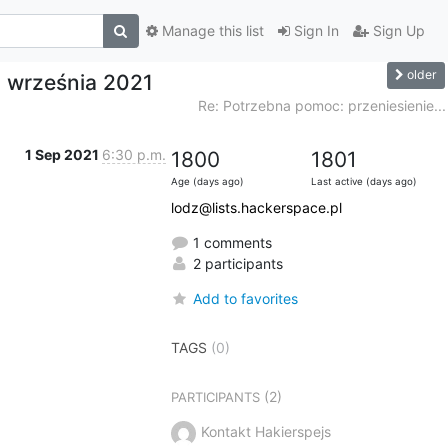
Manage this list
Sign In
Sign Up
older
 września 2021
Re: Potrzebna pomoc: przeniesienie...
1 Sep 2021
6:30 p.m.
1800
1801
Age (days ago)
Last active (days ago)
lodz@lists.hackerspace.pl
1 comments
2 participants
Add to favorites
TAGS
(0)
(2)
PARTICIPANTS
Kontakt Hakierspejs