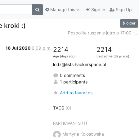
Manage this list
Sign In
Sign Up
older
 kroki :)
Pospolite ruszenie jutro o 17:00 -...
16 Jul 2020
6:09 p.m.
2214
2214
Age (days ago)
Last active (days ago)
lodz@lists.hackerspace.pl
0 comments
1 participants
Add to favorites
TAGS
(0)
(1)
PARTICIPANTS
Martyna Kołosowska