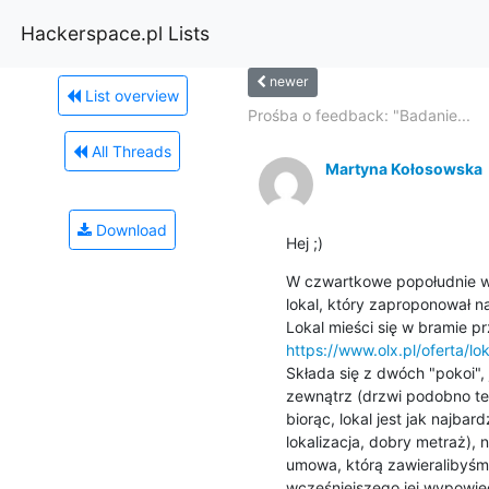
Hackerspace.pl Lists
newer
List overview
Prośba o feedback: "Badanie...
All Threads
Martyna Kołosowska
Download
Hej ;)
W czwartkowe popołudnie wy
lokal, który zaproponował na
https://www.olx.pl/oferta/l
Składa się z dwóch "pokoi", j
zewnątrz (drzwi podobno też 
biorąc, lokal jest jak najba
lokalizacja, dobry metraż), 
umowa, którą zawieralibyśmy
wcześniejszego jej wypowie