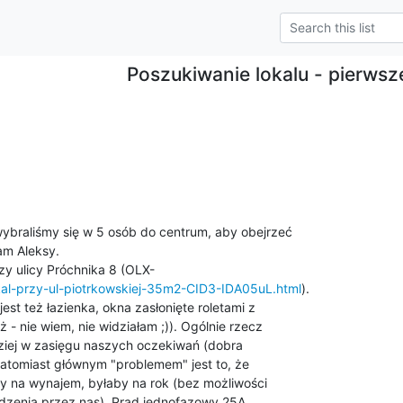
Poszukiwanie lokalu - pierwsze
braliśmy się w 5 osób do centrum, aby obejrzeć

m Aleksy.

okal-przy-ul-piotrkowskiej-35m2-CID3-IDA05uL.html
).

est też łazienka, okna zasłonięte roletami z

- nie wiem, nie widziałam ;)). Ogólnie rzecz

rdziej w zasięgu naszych oczekiwań (dobra

natomiast głównym "problemem" jest to, że

 na wynajem, byłaby na rok (bez możliwości

dzenia przez nas). Prąd jednofazowy 25A.
