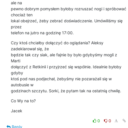
ale na

pewno dobrym pomysłem byłoby rozruszać nogi i spróbować 
chociaż ten

lokal obejrzeć, żeby zebrać doświadczenie. Umówiliśmy się 
przez

telefon na jutro na godzinę 17:00.
Czy ktoś chciałby dołączyć do oglądania? Aleksy 
zadeklarował się, że

będzie tak czy siak, ale fajnie by było gdybyśmy mogli z 
Marti

dołączyć z Retkinii i przyjrzeć się wspólnie. Idealnie byłoby 
gdyby

ktoś pod nas podjechał, żebyśmy nie pozarażali się w 
autobusie w

godzinach szczytu. Sorki, że pytam tak na ostatnią chwilę.
Co Wy na to?
Jacek
0
0
Reply