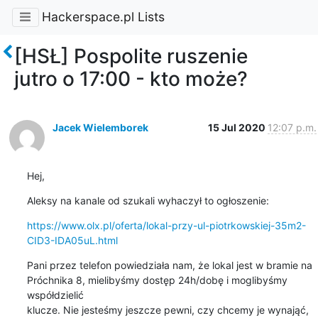
Hackerspace.pl Lists
[HSŁ] Pospolite ruszenie
jutro o 17:00 - kto może?
Jacek Wielemborek
15 Jul 2020
12:07 p.m.
Hej,
Aleksy na kanale od szukali wyhaczył to ogłoszenie:
https://www.olx.pl/oferta/lokal-przy-ul-piotrkowskiej-35m2-
CID3-IDA05uL.html
Pani przez telefon powiedziała nam, że lokal jest w bramie na

Próchnika 8, mielibyśmy dostęp 24h/dobę i moglibyśmy 
współdzielić

klucze. Nie jesteśmy jeszcze pewni, czy chcemy je wynająć, 