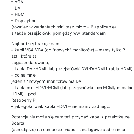
– VGA

– DVI

– HDMI

– DisplayPort

(również w wariantach mini oraz micro – if applicable)

a także przejściówki pomiędzy ww. standardami.
Najbardziej brakuje nam:

– kabli VGA-VGA (do "nowych" monitorów) – mamy tylko 2 
szt., które są

zagospodarowane,

– kabla DVI-HDMI (lub przejściówki DVI-D/HDMI i kabla HDMI) 
– co najmniej

jeden z "nowych" monitorów ma DVI,

– kabla mini HDMI-HDMI (lub przejściówki mini HDMI/normalne 
HDMI) – pod

Raspberry Pi,

– jakiegokolwiek kabla HDMI – nie mamy żadnego.
Potencjalnie może się nam też przydać kabel z przelotką ze 
Scarta

(eurozłącze) na composite video + analogowe audio i inne 