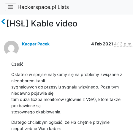
Hackerspace.pl Lists
[HSŁ] Kable video
Kacper Pacek
4 Feb 2021
4:13 p.m.
Cześć,
Ostatnio w spejsie natykamy się na problemy związane z 
niedoborem kabli

sygnałowych do przesyłu sygnału wizyjnego. Poza tym 
niedawno pojawiła się

tam duża liczba monitorów (głównie z VGA), które także 
pozbawione są

stosownego okablowania.
Dlatego chciałbym ogłosić, że HS chętnie przyjmie 
niepotrzebne Wam kable:
