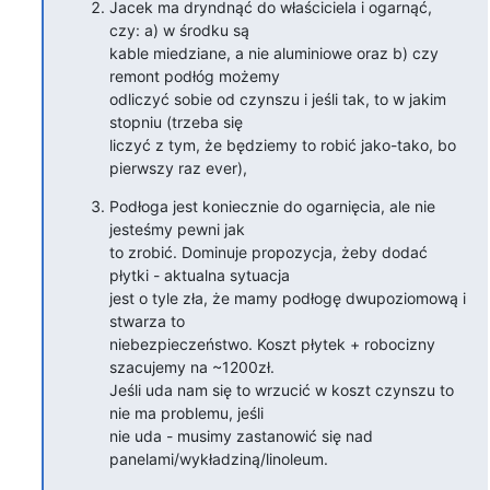
Jacek ma dryndnąć do właściciela i ogarnąć, 
czy: a) w środku są

kable miedziane, a nie aluminiowe oraz b) czy 
remont podłóg możemy

odliczyć sobie od czynszu i jeśli tak, to w jakim 
stopniu (trzeba się

liczyć z tym, że będziemy to robić jako-tako, bo 
pierwszy raz ever),
Podłoga jest koniecznie do ogarnięcia, ale nie 
jesteśmy pewni jak

to zrobić. Dominuje propozycja, żeby dodać 
płytki - aktualna sytuacja

jest o tyle zła, że mamy podłogę dwupoziomową i 
stwarza to

niebezpieczeństwo. Koszt płytek + robocizny 
szacujemy na ~1200zł.

Jeśli uda nam się to wrzucić w koszt czynszu to 
nie ma problemu, jeśli

nie uda - musimy zastanowić się nad 
panelami/wykładziną/linoleum.