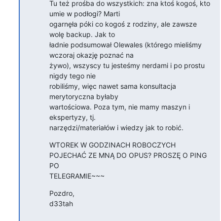
Tu też prośba do wszystkich: zna ktoś kogoś, kto 
umie w podłogi? Marti

ogarnęła póki co kogoś z rodziny, ale zawsze 
wolę backup. Jak to

ładnie podsumował Olewales (którego mieliśmy 
wczoraj okazję poznać na

żywo), wszyscy tu jesteśmy nerdami i po prostu 
nigdy tego nie

robiliśmy, więc nawet sama konsultacja 
merytoryczna byłaby

wartościowa. Poza tym, nie mamy maszyn i 
ekspertyzy, tj.

narzędzi/materiałów i wiedzy jak to robić.
WTOREK W GODZINACH ROBOCZYCH 
POJECHAĆ ZE MNĄ DO OPUS? PROSZĘ O PING 
PO

TELEGRAMIE~~~
Pozdro,

d33tah
--
