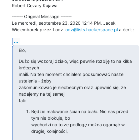
Robert Cezary Kujawa
‐‐‐‐‐‐‐ Original Message ‐‐‐‐‐‐‐

Le mercredi, septembre 23, 2020 12:14 PM, Jacek 
Wielemborek przez Lodz 
lodz@lists.hackerspace.pl
 a écrit :
...
Elo,
Dużo się wczoraj działo, więc pewnie rozbiję to na kilka 
krótszych

maili. Na ten moment chciałem podsumować nasze 
ustalenia - żeby

zakomunikować je nieobecnym oraz upewnić się, że 
nadajemy na tej samej

fali:
Będzie malowanie ścian na biało. Nic nas przed 
tym nie blokuje, bo

wychodzi na to że podłogę można ogarnąć w 
drugiej kolejności,