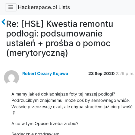
Hackerspace.pl Lists
Re: [HSŁ] Kwestia remontu
podłogi: podsumowanie
ustaleń + prośba o pomoc
(merytoryczną)
Robert Cezary Kujawa
23 Sep 2020
2:29 p.m.
A mamy jakieś dokładniejsze foty tej naszej podłogi? 
Podrzuciłbym znajomemu, może coś by sensownego wniósł. 
Właśnie przeczesuję czat, ale chyba straciłem już cierpliwość 
:P
A co w tym Opusie trzeba zrobić?
Serdecznie pozdrawiam,
