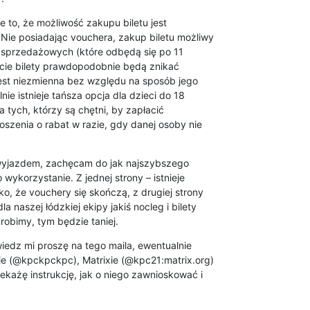
to, że możliwość zakupu biletu jest 

ie posiadając vouchera, zakup biletu możliwy 

 sprzedażowych (które odbędą się po 11 

kcie bilety prawdopodobnie będą znikać 

jest niezmienna bez względu na sposób jego 

ie istnieje tańsza opcja dla dzieci do 18 

 tych, którzy są chętni, by zapłacić 

szenia o rabat w razie, gdy danej osoby nie 

 wyjazdem, zachęcam do jak najszybszego 

wykorzystanie. Z jednej strony – istnieje 

o, że vouchery się skończą, z drugiej strony 

naszej łódzkiej ekipy jakiś nocleg i bilety 

zrobimy, tym będzie taniej.
iedz mi proszę na tego maila, ewentualnie 

e (@kpckpckpc), Matrixie (@kpc21:matrix.org) 

każę instrukcję, jak o niego zawnioskować i 
