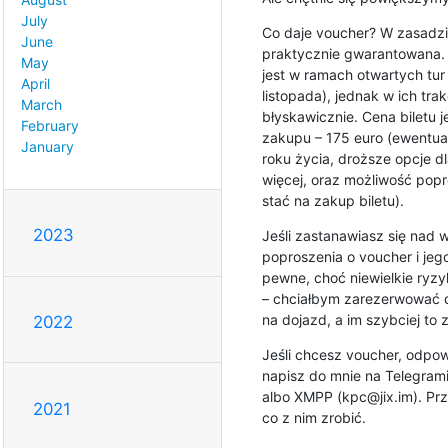
July
Co daje voucher? W zasadzie 
June
praktycznie gwarantowana. N
May
jest w ramach otwartych tur
April
listopada), jednak w ich tra
March
błyskawicznie. Cena biletu 
February
zakupu – 175 euro (ewentualn
January
roku życia, droższe opcje dla
więcej, oraz możliwość popro
stać na zakup biletu).
2023
Jeśli zastanawiasz się nad
poproszenia o voucher i jego 
pewne, choć niewielkie ryzyk
– chciałbym zarezerwować dla 
na dojazd, a im szybciej to 
2022
Jeśli chcesz voucher, odpow
napisz do mnie na Telegrami
albo XMPP (kpc@jix.im). Prze
2021
co z nim zrobić.