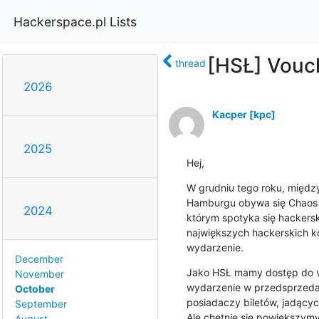
Hackerspace.pl Lists
[HSŁ] Vouc
thread
2026
Kacper [kpc]
2025
Hej,
W grudniu tego roku, między
Hamburgu obywa się Chaos 
2024
którym spotyka się hackerska
największych hackerskich kon
wydarzenie.
December
Jako HSŁ mamy dostęp do vo
November
wydarzenie w przedsprzedaży
October
posiadaczy biletów, jadącyc
September
Ale chętnie się powiększymy
August