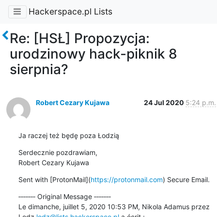
Hackerspace.pl Lists
Re: [HSŁ] Propozycja:
urodzinowy hack-piknik 8
sierpnia?
Robert Cezary Kujawa
24 Jul 2020
5:24 p.m.
Ja raczej też będę poza Łodzią
Serdecznie pozdrawiam,

Robert Cezary Kujawa
Sent with [ProtonMail](
https://protonmail.com
) Secure Email.
‐‐‐‐‐‐‐ Original Message ‐‐‐‐‐‐‐

Le dimanche, juillet 5, 2020 10:53 PM, Nikola Adamus przez 
Lodz 
lodz@lists.hackerspace.pl
 a écrit :