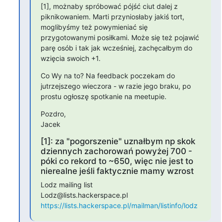
[1], możnaby spróbować pójść ciut dalej z 
piknikowaniem. Marti przyniosłaby jakiś tort, 
moglibyśmy też powymieniać się 
przygotowanymi posiłkami. Może się też pojawić 
parę osób i tak jak wcześniej, zachęcałbym do 
wzięcia swoich +1.
Co Wy na to? Na feedback poczekam do 
jutrzejszego wieczora - w razie jego braku, po 
prostu ogłoszę spotkanie na meetupie.
Pozdro,

Jacek
[1]: za "pogorszenie" uznałbym np skok
dziennych zachorowań powyżej 700 -
póki co rekord to ~650, więc nie jest to
nierealne jeśli faktycznie mamy wzrost
Lodz mailing list

https://lists.hackerspace.pl/mailman/listinfo/lodz