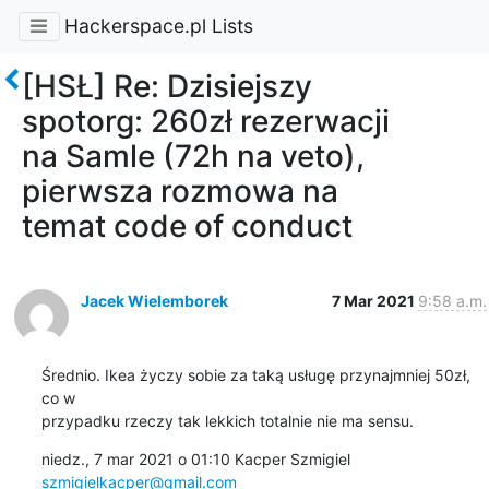
Hackerspace.pl Lists
[HSŁ] Re: Dzisiejszy
spotorg: 260zł rezerwacji
na Samle (72h na veto),
pierwsza rozmowa na
temat code of conduct
Jacek Wielemborek
7 Mar 2021
9:58 a.m.
Średnio. Ikea życzy sobie za taką usługę przynajmniej 50zł, 
co w

przypadku rzeczy tak lekkich totalnie nie ma sensu.
niedz., 7 mar 2021 o 01:10 Kacper Szmigiel 
szmigielkacper@gmail.com