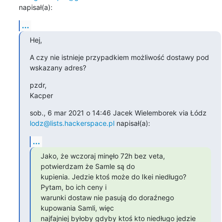
napisał(a):
...
Hej,
A czy nie istnieje przypadkiem możliwość dostawy pod 
wskazany adres?
pzdr,

Kacper
sob., 6 mar 2021 o 14:46 Jacek Wielemborek via Łódz 
lodz@lists.hackerspace.pl
 napisał(a):
...
Jako, że wczoraj minęło 72h bez veta, 
potwierdzam że Samle są do

kupienia. Jedzie ktoś może do Ikei niedługo? 
Pytam, bo ich ceny i

warunki dostaw nie pasują do doraźnego 
kupowania Samli, więc

najfajniej byłoby gdyby ktoś kto niedługo jedzie 