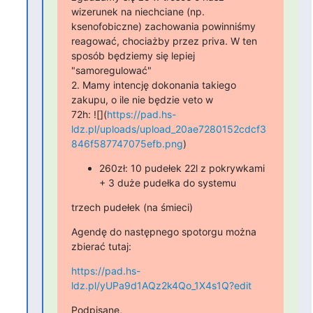
wizerunek na niechciane (np. 
ksenofobiczne) zachowania powinniśmy

reagować, chociażby przez priva. W ten 
sposób będziemy się lepiej

"samoregulować"

2. Mamy intencję dokonania takiego 
zakupu, o ile nie będzie veto w

72h: ![](
https://pad.hs-
ldz.pl/uploads/upload_20ae7280152cdcf3
846f587747075efb.png
)
260zł: 10 pudełek 22l z pokrywkami
+ 3 duże pudełka do systemu
trzech pudełek (na śmieci)
Agendę do następnego spotorgu można 
zbierać tutaj:
https://pad.hs-
ldz.pl/yUPa9d1AQz2k4Qo_1X4s1Q?edit
Podpisane,