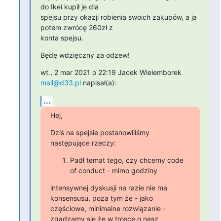
do Ikei kupił je dla

spejsu przy okazji robienia swoich zakupów, a ja 
potem zwrócę 260zł z

konta spejsu.
Będę wdzięczny za odzew!
wt., 2 mar 2021 o 22:19 Jacek Wielemborek 
mail@d33.pl
 napisał(a):
...
Hej,
Dziś na spejsie postanowiliśmy 
następujące rzeczy:
Padł temat tego, czy chcemy code
of conduct - mimo godziny
intensywnej dyskusji na razie nie ma 
konsensusu, poza tym że - jako

częściowe, minimalne rozwiązanie - 
zgadzamy się że w trosce o nasz
