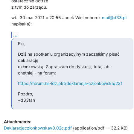
ostatecznie dotrze

z tym do zarządu.
wt., 30 mar 2021 o 20:55 Jacek Wielemborek 
mail@d33.pl
napisał(a):
...
Elo,
Dziś na spotkaniu organizacyjnym zaczęliśmy pisać 
deklarację

członkowską. Zapraszam do dyskusji, tutaj lub - 
chętniej - na forum:
https://forum.hs-ldz.pl/t/deklaracja-czlonkowska/231
Pozdro,

~d33tah
Attachments:
Deklaracjaczłonkowskav0.02c.pdf
(application/pdf — 32.2 KB)