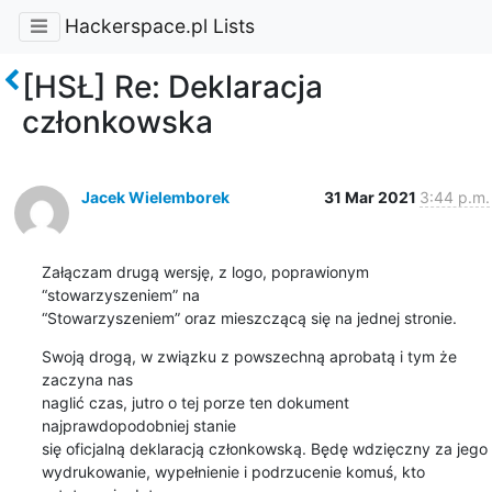
Hackerspace.pl Lists
[HSŁ] Re: Deklaracja
członkowska
Jacek Wielemborek
31 Mar 2021
3:44 p.m.
Załączam drugą wersję, z logo, poprawionym 
“stowarzyszeniem” na

“Stowarzyszeniem” oraz mieszczącą się na jednej stronie.
Swoją drogą, w związku z powszechną aprobatą i tym że 
zaczyna nas

naglić czas, jutro o tej porze ten dokument 
najprawdopodobniej stanie

się oficjalną deklaracją członkowską. Będę wdzięczny za jego

wydrukowanie, wypełnienie i podrzucenie komuś, kto 