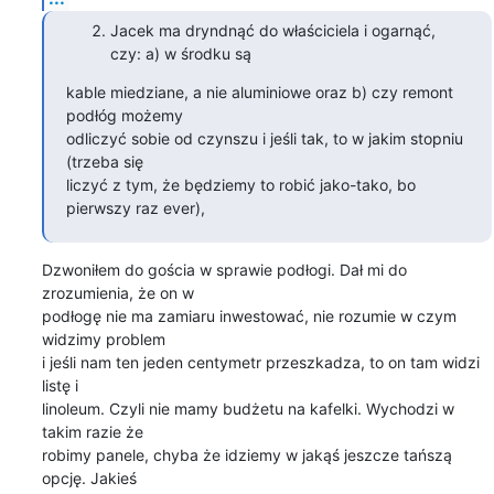
Jacek ma dryndnąć do właściciela i ogarnąć,
czy: a) w środku są
kable miedziane, a nie aluminiowe oraz b) czy remont 
podłóg możemy

odliczyć sobie od czynszu i jeśli tak, to w jakim stopniu 
(trzeba się

liczyć z tym, że będziemy to robić jako-tako, bo 
pierwszy raz ever),
Dzwoniłem do gościa w sprawie podłogi. Dał mi do 
zrozumienia, że on w

podłogę nie ma zamiaru inwestować, nie rozumie w czym 
widzimy problem

i jeśli nam ten jeden centymetr przeszkadza, to on tam widzi 
listę i

linoleum. Czyli nie mamy budżetu na kafelki. Wychodzi w 
takim razie że

robimy panele, chyba że idziemy w jakąś jeszcze tańszą 
opcję. Jakieś
