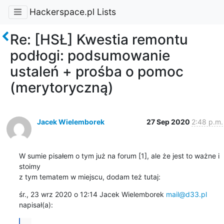
Hackerspace.pl Lists
Re: [HSŁ] Kwestia remontu
podłogi: podsumowanie
ustaleń + prośba o pomoc
(merytoryczną)
Jacek Wielemborek
27 Sep 2020
2:48 p.m.
W sumie pisałem o tym już na forum [1], ale że jest to ważne i 
stoimy

z tym tematem w miejscu, dodam też tutaj:
śr., 23 wrz 2020 o 12:14 Jacek Wielemborek 
mail@d33.pl
napisał(a):
...