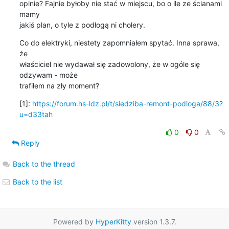
opinie? Fajnie byłoby nie stać w miejscu, bo o ile ze ścianami 
mamy

jakiś plan, o tyle z podłogą ni cholery.
Co do elektryki, niestety zapomniałem spytać. Inna sprawa, 
że

właściciel nie wydawał się zadowolony, że w ogóle się 
odzywam - może

trafiłem na zły moment?
[1]: 
https://forum.hs-ldz.pl/t/siedziba-remont-podloga/88/3?
u=d33tah
0
0
Reply
Back to the thread
Back to the list
Powered by
HyperKitty
version 1.3.7.