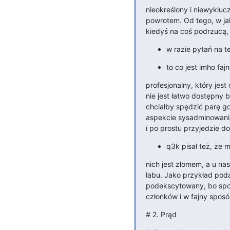
nieokreślony i niewyklu
powrotem. Od tego, w jak
kiedyś na coś podrzucą,
w razie pytań na t
to co jest imho fajn
profesjonalny, który jes
nie jest łatwo dostępny b
chciałby spędzić parę g
aspekcie sysadminowania
i po prostu przyjedzie do
q3k pisał też, że 
nich jest złomem, a u n
labu. Jako przykład podał
podekscytowany, bo spo
członków i w fajny spos
# 2. Prąd