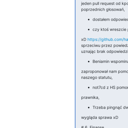
jeden pull request od kpc,
poprzednich głosowań,
dostałem odpowied
czy ktoś wreszcie 
xD 
https://github.com/ha
sprzeciwu przez powiedz
uznając brak odpowiedz
Beniamin wspominał
zaproponował nam pomoc
naszego statutu,
not7cd z HS pomor
prawnika,
Trzeba pingnąć dwi
wygląda sprawa xD
# 6. Finanse