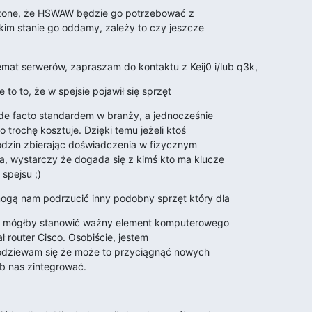
czone, że HSWAW będzie go potrzebować z

im stanie go oddamy, zależy to czy jeszcze

emat serwerów, zapraszam do kontaktu z Keij0 i/lub q3k,
e to to, że w spejsie pojawił się sprzęt
t de facto standardem w branży, a jednocześnie

o trochę kosztuje. Dzięki temu jeżeli ktoś

odzin zbierając doświadczenia w fizycznym

, wystarczy że dogada się z kimś kto ma klucze

 spejsu ;)
mogą nam podrzucić inny podobny sprzęt który dla
as mógłby stanowić ważny element komputerowego

 router Cisco. Osobiście, jestem

dziewam się że może to przyciągnąć nowych

ób nas zintegrować.