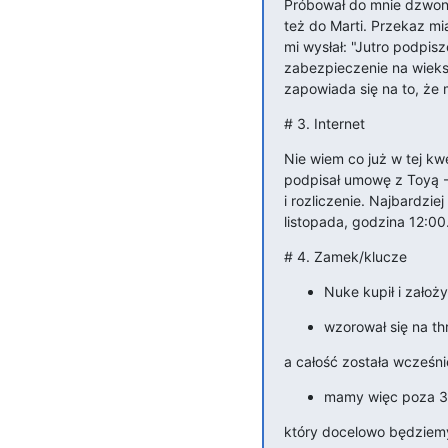
Próbował do mnie dzwonić
też do Marti. Przekaz mia
mi wysłał: "Jutro podpi
zabezpieczenie na wieksz
zapowiada się na to, ż
# 3. Internet
Nie wiem co już w tej kw
podpisał umowę z Toyą - 
i rozliczenie. Najbardzie
listopada, godzina 12:00
# 4. Zamek/klucze
Nuke kupił i założ
wzorował się na t
a całość została wcześn
mamy więc poza 3 
który docelowo będziem