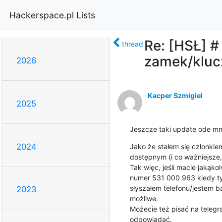
Hackerspace.pl Lists
Re: [HSŁ] #
thread
zamek/klucz
2026
Kacper Szmigiel
2025
Jeszcze taki update ode mn
2024
Jako że stałem się członkie
dostępnym (i co ważniejsze
Tak więc, jeśli macie jakąk
numer 531 000 963 kiedy tyl
słyszałem telefonu/jestem ba
2023
możliwe.

Możecie też pisać na telegr
odpowiadać.