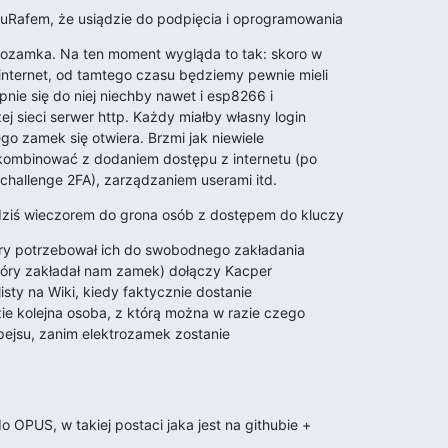
luRafem, że usiądzie do podpięcia i oprogramowania
rozamka. Na ten moment wygląda to tak: skoro w

nternet, od tamtego czasu będziemy pewnie mieli

epnie się do niej niechby nawet i esp8266 i

j sieci serwer http. Każdy miałby własny login

ego zamek się otwiera. Brzmi jak niewiele

ombinować z dodaniem dostępu z internetu (po

challenge 2FA), zarządzaniem userami itd.
dziś wieczorem do grona osób z dostępem do kluczy
ry potrzebował ich do swobodnego zakładania

tóry zakładał nam zamek) dołączy Kacper

isty na Wiki, kiedy faktycznie dostanie

ie kolejna osoba, z którą można w razie czego

ejsu, zanim elektrozamek zostanie

o OPUS, w takiej postaci jaka jest na githubie +