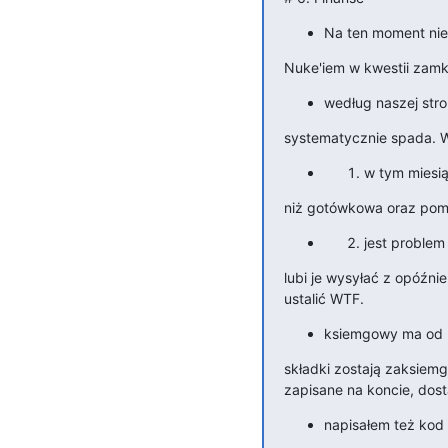
Na ten moment nie 
Nuke'iem w kwestii zamka
według naszej stro
systematycznie spada. W
w tym miesią
niż gotówkowa oraz pomi
jest proble
lubi je wysyłać z opóźnie
ustalić WTF.
ksiemgowy ma od 
składki zostają zaksiemg
zapisane na koncie, dost
napisałem też kod 