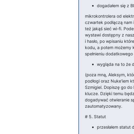
dogadałem się z B
mikrokontrolera od elekt
czwartek podłączą nam i
też jakąś sieć wi-fi. Pod
wystawi dostępny z nasze
i hasło, po wpisaniu któr
kodu, a potem możemy k
spełnieniu dodatkowego 
wygląda na to że 
(poza mną, Aleksym, któ
podłogi oraz Nuke'iem k
Szmigiel. Dopiszę go do l
klucze. Dzięki temu będz
dogadywać otwieranie sp
zautomatyzowany.
# 5. Statut
przesłałem statut d