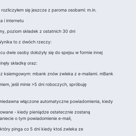
rozliczyłem się jeszcze z paroma osobami: m.in.
 i internetu
ny, poziom składek z ostatnich 30 dni
ynika to z dwóch rzeczy:
cu dwie osoby dołożyły się do spejsu w formie innej
nęły składkę oraz:
m z ksiemgowym: mbank znów zwleka z e-mailami. mBank
niem, jeśli minie >5 dni roboczych, spróbuję

niedawna włączone automatyczne powiadomienia, kiedy
owane - kiedy pieniądze ostatecznie zostaną

aniecie o tym powiadomienie e-mail,
który pinga co 5 dni kiedy ktoś zwleka ze