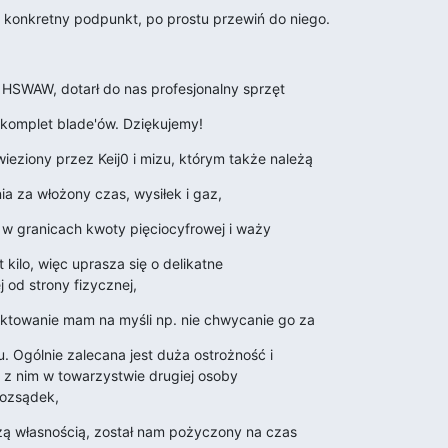
lko konkretny podpunkt, po prostu przewiń do niego.
 HSWAW, dotarł do nas profesjonalny sprzęt
 komplet blade'ów. Dziękujemy!
wieziony przez Keij0 i mizu, którym także należą
a za włożony czas, wysiłek i gaz,
 w granicach kwoty pięciocyfrowej i waży
 kilo, więc uprasza się o delikatne

 od strony fizycznej,
aktowanie mam na myśli np. nie chwycanie go za
. Ogólnie zalecana jest duża ostrożność i

ę z nim w towarzystwie drugiej osoby

ozsądek,
szą własnością, został nam pożyczony na czas