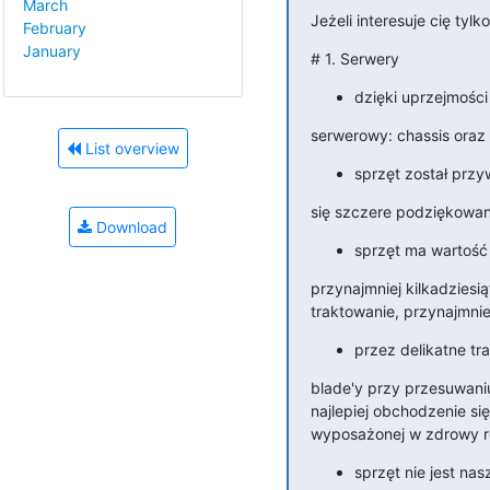
March
Jeżeli interesuje cię ty
February
January
# 1. Serwery
dzięki uprzejmości
serwerowy: chassis oraz
List overview
sprzęt został przy
się szczere podziękowani
Download
sprzęt ma wartość
przynajmniej kilkadziesiąt
traktowanie, przynajmniej
przez delikatne tr
blade'y przy przesuwaniu
najlepiej obchodzenie si
wyposażonej w zdrowy r
sprzęt nie jest na