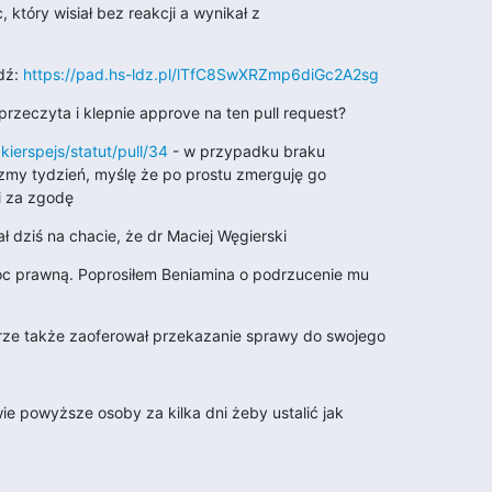
 który wisiał bez reakcji a wynikał z

ź: 
https://pad.hs-ldz.pl/lTfC8SwXRZmp6diGc2A2sg
przeczyta i klepnie approve na ten pull request?
kierspejs/statut/pull/34
 - w przypadku braku

my tydzień, myślę że po prostu zmerguję go

i za zgodę
 dziś na chacie, że dr Maciej Węgierski
 prawną. Poprosiłem Beniamina o podrzucenie mu

ze także zaoferował przekazanie sprawy do swojego
e powyższe osoby za kilka dni żeby ustalić jak