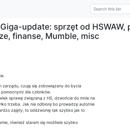
 Giga-update: sprzęt od HSWAW, pr
e, finanse, Mumble, misc
ie.
m zarządu, czuję się zobowiązany do bycia

, pomocnym) dla członków.

olwiek sprawę związaną z HS, dzwońcie do mnie na

ko trzeba. Jak nie odbiorę bo prowadzę auto/nie

rdzo zajęty, to oddzwonię tak szybko jak to

amie, również staram się możliwie szybko
