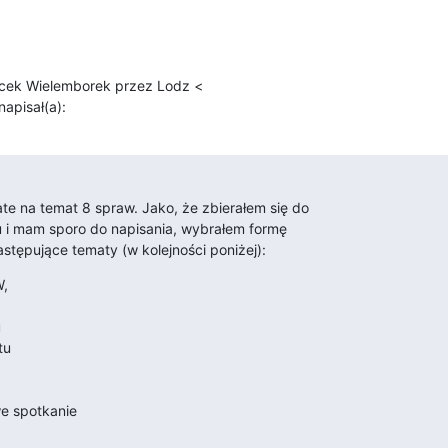
Jacek Wielemborek przez Lodz <

apisał(a):
e na temat 8 spraw. Jako, że zbierałem się do

 i mam sporo do napisania, wybrałem formę

astępujące tematy (w kolejności poniżej):
,
u
tu
we spotkanie