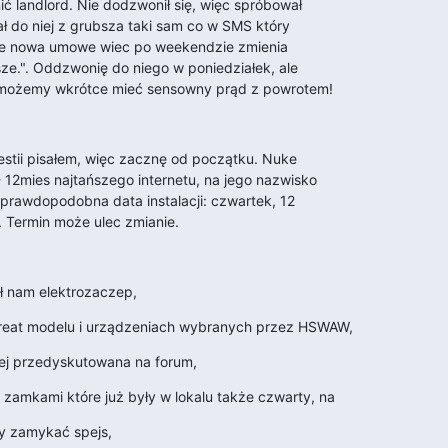
 landlord. Nie dodzwonił się, więc spróbował

ł do niej z grubsza taki sam co w SMS który

sze nowa umowe wiec po weekendzie zmienia

e.". Oddzwonię do niego w poniedziałek, ale

e możemy wkrótce mieć sensowny prąd z powrotem!
estii pisałem, więc zacznę od początku. Nuke

12mies najtańszego internetu, na jego nazwisko

j prawdopodobna data instalacji: czwartek, 12

. Termin może ulec zmianie.
ył nam elektrozaczep,
hreat modelu i urządzeniach wybranych przez HSWAW,
iej przedyskutowana na forum,
zamkami które już były w lokalu także czwarty, na
y zamykać spejs,