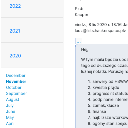
2022
Pzdr,

Kacper
niedz., 8 lis 2020 o 18:16 
lodz@lists.hackerspace.pl> n
2021
...
Hej,
2020
W tym mailu będzie updat
tego od dłuższego czasu
luźnej notatki. Poruszę n
December
serwery od HSWAW
November
kwestia prądu
October
progress nt statut
September
podpinanie interne
August
zamek/klucze
July
finanse
June
najbliższe wtorko
May
ogólny stan spejsu
April