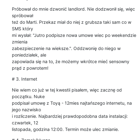
Próbował do mnie dzwonić landlord. Nie dodzwonił się, więc 
spróbował

też do Marti. Przekaz miał do niej z grubsza taki sam co w 
SMS który

mi wysłał: "Jutro podpisze nowa umowe wiec po weekendzie 
zmienia

zabezpieczenie na wieksze.". Oddzwonię do niego w 
poniedziałek, ale

zapowiada się na to, że możemy wkrótce mieć sensowny 
prąd z powrotem!
# 3. Internet
Nie wiem co już w tej kwestii pisałem, więc zacznę od 
początku. Nuke

podpisał umowę z Toyą - 12mies najtańszego internetu, na 
jego nazwisko

i rozliczenie. Najbardziej prawdopodobna data instalacji: 
czwartek, 12

listopada, godzina 12:00. Termin może ulec zmianie.