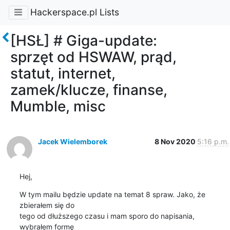
Hackerspace.pl Lists
[HSŁ] # Giga-update:
sprzęt od HSWAW, prąd,
statut, internet,
zamek/klucze, finanse,
Mumble, misc
Jacek Wielemborek
8 Nov 2020
5:16 p.m.
Hej,
W tym mailu będzie update na temat 8 spraw. Jako, że 
zbierałem się do

tego od dłuższego czasu i mam sporo do napisania, 
wybrałem formę
