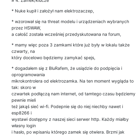
# 4. Zamek/klucze
* Nuke kupił i założył nam elektrozaczep,
* wzorował się na threat modelu i urządzeniach wybranych 
przez HSWAW,

a całość została wcześniej przedyskutowana na forum,
* mamy więc poza 3 zamkami które już były w lokalu także 
czwarty, na

który docelowo będziemy zamykać spejs,
* dogadałem się z BluRafem, że usiądzie do podpięcia i 
oprogramowania

mikrokontrolera od elektrozamka. Na ten moment wygląda to 
tak: skoro w

czwartek podłączą nam internet, od tamtego czasu będziemy 
pewnie mieli

też jakąś sieć wi-fi. Podepnie się do niej niechby nawet i 
esp8266 i

wystawi dostępny z naszej sieci serwer http. Każdy miałby 
własny login

i hasło, po wpisaniu którego zamek się otwiera. Brzmi jak 