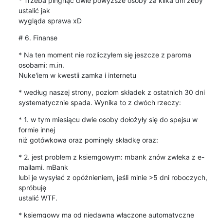
* Trzeba pingnąć dwie powyższe osoby za kilka dni żeby 
ustalić jak

wygląda sprawa xD
# 6. Finanse
* Na ten moment nie rozliczyłem się jeszcze z paroma 
osobami: m.in.

Nuke'iem w kwestii zamka i internetu
* według naszej strony, poziom składek z ostatnich 30 dni

systematycznie spada. Wynika to z dwóch rzeczy:
* 1. w tym miesiącu dwie osoby dołożyły się do spejsu w 
formie innej

niż gotówkowa oraz pominęły składkę oraz:
* 2. jest problem z ksiemgowym: mbank znów zwleka z e-
mailami. mBank

lubi je wysyłać z opóźnieniem, jeśli minie >5 dni roboczych, 
spróbuję

ustalić WTF.
* ksiemgowy ma od niedawna włączone automatyczne 