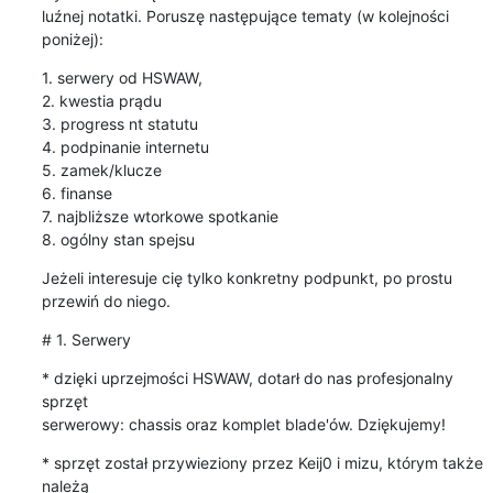
luźnej notatki. Poruszę następujące tematy (w kolejności 
poniżej):
1. serwery od HSWAW,

2. kwestia prądu

3. progress nt statutu

4. podpinanie internetu

5. zamek/klucze

6. finanse

7. najbliższe wtorkowe spotkanie

8. ogólny stan spejsu
Jeżeli interesuje cię tylko konkretny podpunkt, po prostu 
przewiń do niego.
# 1. Serwery
* dzięki uprzejmości HSWAW, dotarł do nas profesjonalny 
sprzęt

serwerowy: chassis oraz komplet blade'ów. Dziękujemy!
* sprzęt został przywieziony przez Keij0 i mizu, którym także 
należą
