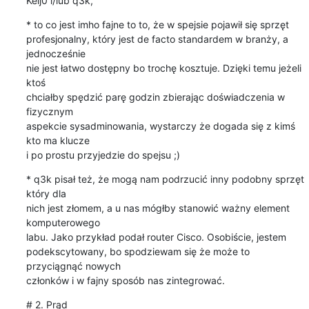
Keij0 i/lub q3k,
* to co jest imho fajne to to, że w spejsie pojawił się sprzęt

profesjonalny, który jest de facto standardem w branży, a 
jednocześnie

nie jest łatwo dostępny bo trochę kosztuje. Dzięki temu jeżeli 
ktoś

chciałby spędzić parę godzin zbierając doświadczenia w 
fizycznym

aspekcie sysadminowania, wystarczy że dogada się z kimś 
kto ma klucze

i po prostu przyjedzie do spejsu ;)
* q3k pisał też, że mogą nam podrzucić inny podobny sprzęt 
który dla

nich jest złomem, a u nas mógłby stanowić ważny element 
komputerowego

labu. Jako przykład podał router Cisco. Osobiście, jestem

podekscytowany, bo spodziewam się że może to 
przyciągnąć nowych

członków i w fajny sposób nas zintegrować.
# 2. Prąd