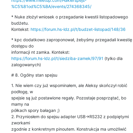
https://www.meetup.com/Hakierspejs-
%C5%81od%C5%BA/events/274368345/
* Nuke złożył wniosek o przegadanie kwestii listopadowego 
budżetu.

Kontekst: 
https://forum.hs-ldz.pl/t/budzet-listopad/148/36
* kpc dodatkowo zaproponował, żebyśmy przegadali kwestię 
dostępu do

https://forum.hs-ldz.pl/t/siedziba-zamek/97/91
 (tylko dla

zalogowanych)
# 8. Ogólny stan spejsu
1. Nie wiem czy już wspominałem, ale Aleksy skończył robić 
podłogę, w

spejsie są już postawione regały. Pozostaje posprzątać, bo 
mamy na

półkach spory bałagan ;)

2. Przyniosłem do spejsu adapter USB->RS232 z podpiętymi 
zworkami

zgodnie z konkretnym pinoutem. Konstrukcja ma umożliwić 