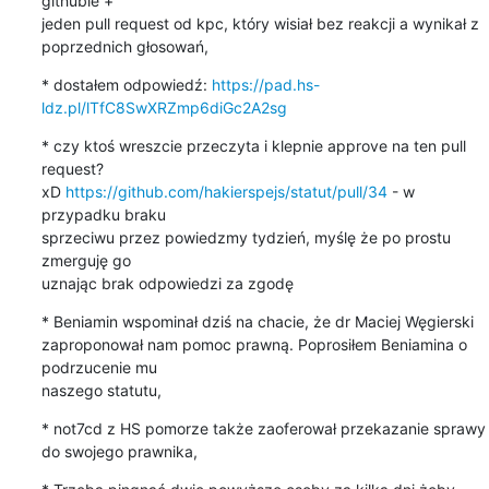
githubie +

jeden pull request od kpc, który wisiał bez reakcji a wynikał z

poprzednich głosowań,
* dostałem odpowiedź: 
https://pad.hs-
ldz.pl/lTfC8SwXRZmp6diGc2A2sg
* czy ktoś wreszcie przeczyta i klepnie approve na ten pull 
request?

xD 
https://github.com/hakierspejs/statut/pull/34
 - w 
przypadku braku

sprzeciwu przez powiedzmy tydzień, myślę że po prostu 
zmerguję go

uznając brak odpowiedzi za zgodę
* Beniamin wspominał dziś na chacie, że dr Maciej Węgierski

zaproponował nam pomoc prawną. Poprosiłem Beniamina o 
podrzucenie mu

naszego statutu,
* not7cd z HS pomorze także zaoferował przekazanie sprawy 
do swojego prawnika,