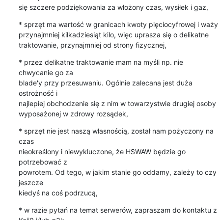
się szczere podziękowania za włożony czas, wysiłek i gaz,
* sprzęt ma wartość w granicach kwoty pięciocyfrowej i waży

przynajmniej kilkadziesiąt kilo, więc uprasza się o delikatne

traktowanie, przynajmniej od strony fizycznej,
* przez delikatne traktowanie mam na myśli np. nie 
chwycanie go za

blade'y przy przesuwaniu. Ogólnie zalecana jest duża 
ostrożność i

najlepiej obchodzenie się z nim w towarzystwie drugiej osoby

wyposażonej w zdrowy rozsądek,
* sprzęt nie jest naszą własnością, został nam pożyczony na 
czas

nieokreślony i niewykluczone, że HSWAW będzie go 
potrzebować z

powrotem. Od tego, w jakim stanie go oddamy, zależy to czy 
jeszcze

kiedyś na coś podrzucą,
* w razie pytań na temat serwerów, zapraszam do kontaktu z 