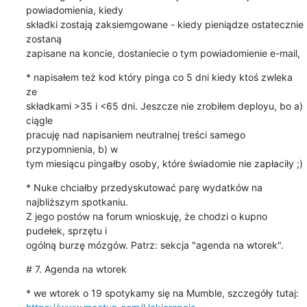
powiadomienia, kiedy

składki zostają zaksiemgowane - kiedy pieniądze ostatecznie 
zostaną

zapisane na koncie, dostaniecie o tym powiadomienie e-mail,
* napisałem też kod który pinga co 5 dni kiedy ktoś zwleka 
ze

składkami >35 i <65 dni. Jeszcze nie zrobiłem deployu, bo a) 
ciągle

pracuję nad napisaniem neutralnej treści samego 
przypomnienia, b) w

tym miesiącu pingałby osoby, które świadomie nie zapłaciły ;)
* Nuke chciałby przedyskutować parę wydatków na 
najbliższym spotkaniu.

Z jego postów na forum wnioskuję, że chodzi o kupno 
pudełek, sprzętu i

ogólną burzę mózgów. Patrz: sekcja "agenda na wtorek".
# 7. Agenda na wtorek