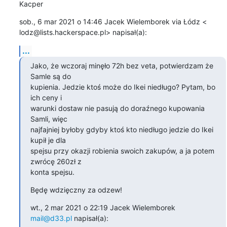
Kacper
sob., 6 mar 2021 o 14:46 Jacek Wielemborek via Łódz <

lodz@lists.hackerspace.pl> napisał(a):
...
Jako, że wczoraj minęło 72h bez veta, potwierdzam że 
Samle są do

kupienia. Jedzie ktoś może do Ikei niedługo? Pytam, bo 
ich ceny i

warunki dostaw nie pasują do doraźnego kupowania 
Samli, więc

najfajniej byłoby gdyby ktoś kto niedługo jedzie do Ikei 
kupił je dla

spejsu przy okazji robienia swoich zakupów, a ja potem 
zwrócę 260zł z

konta spejsu.
Będę wdzięczny za odzew!
wt., 2 mar 2021 o 22:19 Jacek Wielemborek 
mail@d33.pl
 napisał(a):