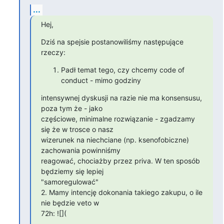
...
Hej,
Dziś na spejsie postanowiliśmy następujące 
rzeczy:
Padł temat tego, czy chcemy code of
conduct - mimo godziny
intensywnej dyskusji na razie nie ma konsensusu, 
poza tym że - jako

częściowe, minimalne rozwiązanie - zgadzamy 
się że w trosce o nasz

wizerunek na niechciane (np. ksenofobiczne) 
zachowania powinniśmy

reagować, chociażby przez priva. W ten sposób 
będziemy się lepiej

"samoregulować"

2. Mamy intencję dokonania takiego zakupu, o ile 
nie będzie veto w

72h: ![](