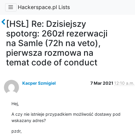
Hackerspace.pl Lists
[HSŁ] Re: Dzisiejszy
spotorg: 260zł rezerwacji
na Samle (72h na veto),
pierwsza rozmowa na
temat code of conduct
Kacper Szmigiel
7 Mar 2021
12:10 a.m.
Hej,
A czy nie istnieje przypadkiem możliwość dostawy pod 
wskazany adres?
pzdr,
