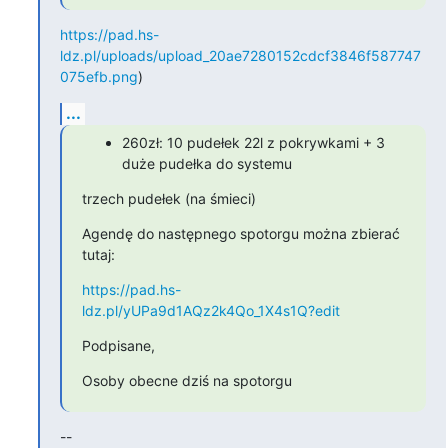
https://pad.hs-
ldz.pl/uploads/upload_20ae7280152cdcf3846f587747
075efb.png
)
...
260zł: 10 pudełek 22l z pokrywkami + 3
duże pudełka do systemu
trzech pudełek (na śmieci)
Agendę do następnego spotorgu można zbierać 
tutaj:
https://pad.hs-
ldz.pl/yUPa9d1AQz2k4Qo_1X4s1Q?edit
Podpisane,
Osoby obecne dziś na spotorgu
--
