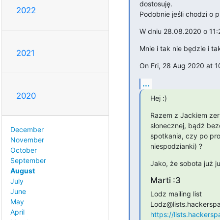
dostosuję.

2022
Podobnie jeśli chodzi o p
W dniu 28.08.2020 o 11:
Mnie i tak nie będzie i t
2021
On Fri, 28 Aug 2020 at 
...
2020
Hej :)
Razem z Jackiem zerk
słonecznej, bądź bezd
December
spotkania, czy po pro
November
niespodzianki) ?
October
September
Jako, że sobota już j
August
Marti :3
July
June
Lodz mailing list

May
April
https://lists.hackersp