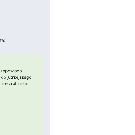
te:
 zapowiada 
do jutrzejszego 
nie zrobi nam 