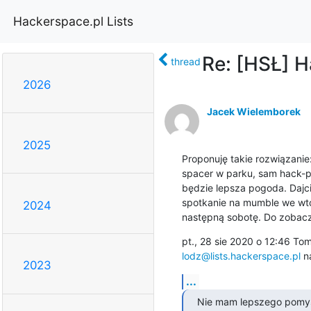
Hackerspace.pl Lists
Re: [HSŁ] H
thread
2026
Jacek Wielemborek
2025
Proponuję takie rozwiązanie:
spacer w parku, sam hack-pi
będzie lepsza pogoda. Dajci
spotkanie na mumble we wtor
2024
następną sobotę. Do zobacz
lodz@lists.hackerspace.pl
 n
2023
...
Nie mam lepszego pomysłu