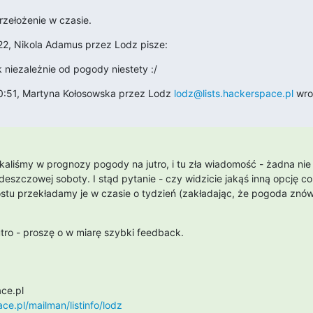
rzełożenie w czasie.
22, Nikola Adamus przez Lodz pisze:
ak niezależnie od pogody niestety :/
10:51, Martyna Kołosowska przez Lodz 
lodz@lists.hackerspace.pl
 wro
aliśmy w prognozy pogody na jutro, i tu zła wiadomość - żadna nie
eszczowej soboty. I stąd pytanie - czy widzicie jakąś inną opcję co 
stu przekładamy je w czasie o tydzień (zakładając, że pogoda znów 
utro - proszę o w miarę szybki feedback.
ace.pl/mailman/listinfo/lodz