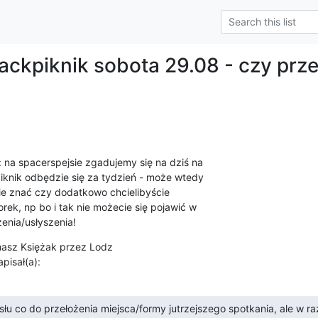
ackpiknik sobota 29.08 - czy pr
 na spacerspejsie zgadujemy się na dziś na

knik odbędzie się za tydzień - może wtedy

e znać czy dodatkowo chcielibyście

ek, np bo i tak nie możecie się pojawić w

enia/usłyszenia!
apisał(a):
 co do przełożenia miejsca/formy jutrzejszego spotkania, ale w raz